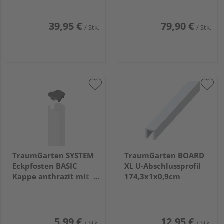
39,95 €
79,90 €
/ Stk.
/ Stk.
TraumGarten SYSTEM
TraumGarten BOARD
Eckpfosten BASIC
XL U-Abschlussprofil
Kappe anthrazit mit
174,3x1x0,9cm
Logo 7x7x2cm
5,99 €
12,95 €
/ Stk.
/ Stk.