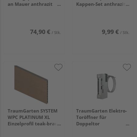
an Mauer anthrazit
Kappen-Set anthrazit
15,5x12x8cm
10x10x1cm
74,90 €
9,99 €
/ Stk.
/ Stk.
TraumGarten SYSTEM
TraumGarten Elektro-
WPC PLATINUM XL
Toröffner für
Einzelprofil teak-braun
Doppeltor
2x178x30cm
vormontiert
35x5x5cm