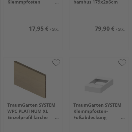
Klemmpfosten
bambus 179x2x6cm
5x5x4cm
17,95 €
79,90 €
/ Stk.
/ Stk.
TraumGarten SYSTEM
TraumGarten SYSTEM
WPC PLATINUM XL
Klemmpfosten-
Einzelprofil lärche
Fußabdeckung
2x178x30cm
16,5x11,5x3cm