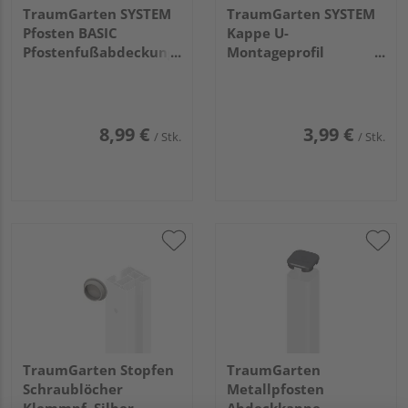
TraumGarten SYSTEM
TraumGarten SYSTEM
Pfosten BASIC
Kappe U-
Pfostenfußabdeckung
Montageprofil
weiß 16,5x9,5x3cm
anthrazit 4x4x2cm
8,99 €
3,99 €
/ Stk.
/ Stk.
TraumGarten Stopfen
TraumGarten
Schraublöcher
Metallpfosten