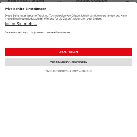
Klemmpf. Silber
Abdeckkappe
5x5x0,5cm
anthrazit 8x8x2cm
5,99 €
5,99 €
/ Stk.
/ Stk.
Fachberatung
TraumGarten SYSTEM
TraumGarten SYSTEM
Dekor-Matt-Ku-Glas
Klemmpfostenkappe
kürzbar flach Set
groß anthrazit
2365x147x5cm
8,5x8,5x1cm