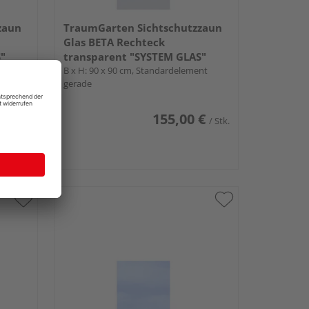
zaun
TraumGarten Sichtschutzzaun
Glas BETA Rechteck
"
transparent "SYSTEM GLAS"
ent,
B x H: 90 x 90 cm, Standardelement
gerade
€
155,00 €
/ Stk.
/ Stk.