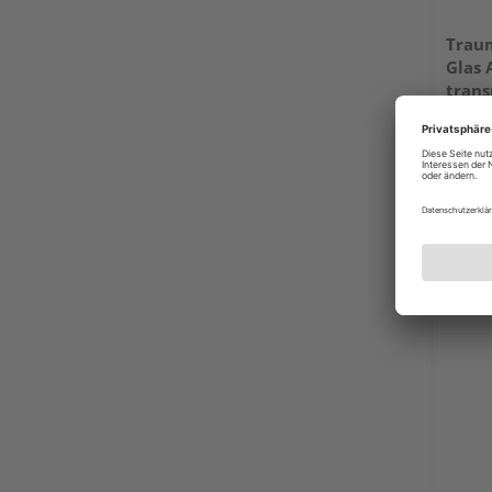
Trau
Glas 
trans
B x H:
rechts