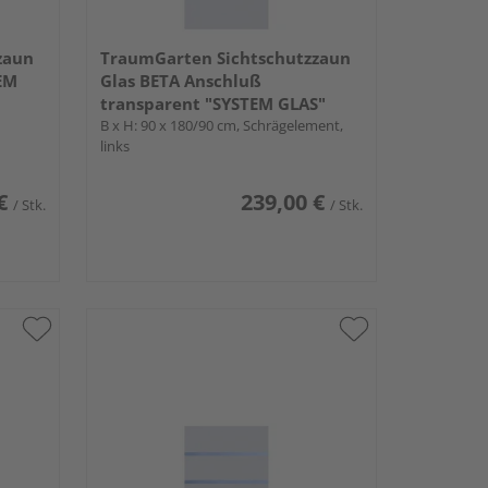
zaun
TraumGarten Sichtschutzzaun
EM
Glas BETA Anschluß
transparent "SYSTEM GLAS"
B x H: 90 x 180/90 cm, Schrägelement,
links
€
239,00 €
/ Stk.
/ Stk.