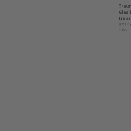
Trau
Glas 
trans
B x H:
links