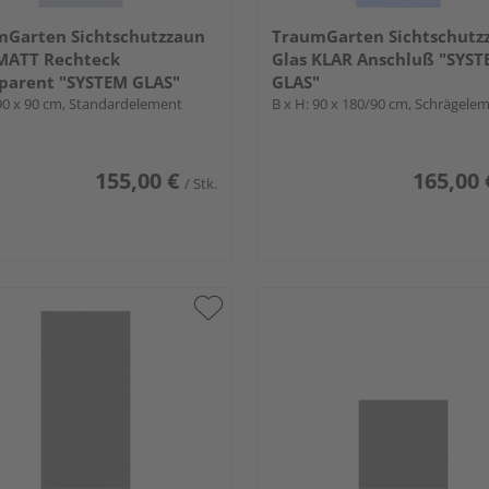
mGarten Sichtschutzzaun
TraumGarten Sichtschutz
 MATT Rechteck
Glas KLAR Anschluß "SYS
parent "SYSTEM GLAS"
GLAS"
 90 x 90 cm, Standardelement
B x H: 90 x 180/90 cm, Schrägele
155,00 €
165,00 
/ Stk.