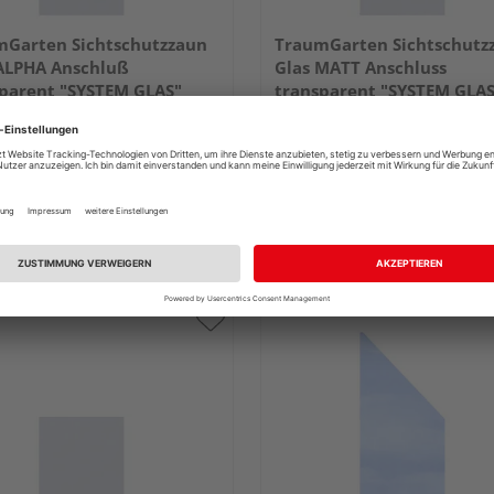
mGarten Sichtschutzzaun
TraumGarten Sichtschutz
ALPHA Anschluß
Glas MATT Anschluss
parent "SYSTEM GLAS"
transparent "SYSTEM GLAS
 90 x 180/90 cm, Schrägelement,
B x H: 90 x 180/90 cm, Schrägelem
links
239,00 €
239,00 
/ Stk.