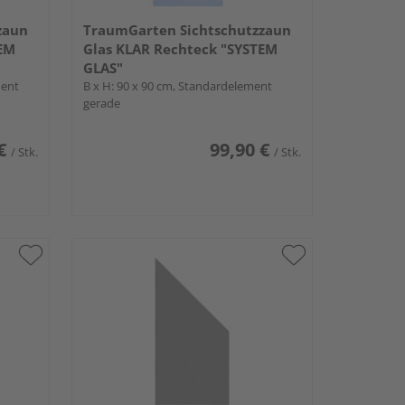
zaun
TraumGarten Sichtschutzzaun
TEM
Glas KLAR Rechteck "SYSTEM
GLAS"
ment
B x H: 90 x 90 cm, Standardelement
gerade
€
99,90 €
/ Stk.
/ Stk.