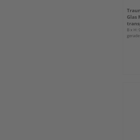
Trau
Glas
trans
B x H:
gerade