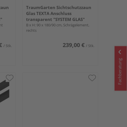
zaun
TraumGarten Sichtschutzzaun
Glas TEXTA Anschluss
"
transparent "SYSTEM GLAS"
nt
B x H: 90 x 180/90 cm, Schrägelement,
rechts
€
239,00 €
/ Stk.
/ Stk.
Fachberatung