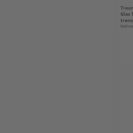
Trau
Glas 
trans
Mehrer