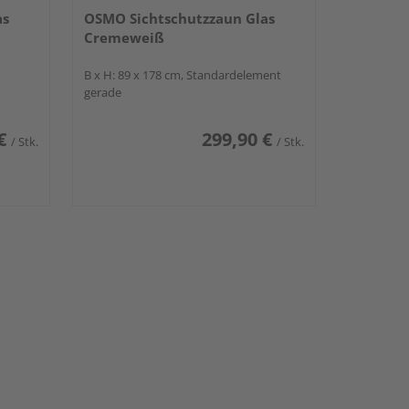
as
OSMO Sichtschutzzaun Glas
Cremeweiß
B x H: 89 x 178 cm, Standardelement
gerade
€
299,90 €
/ Stk.
/ Stk.