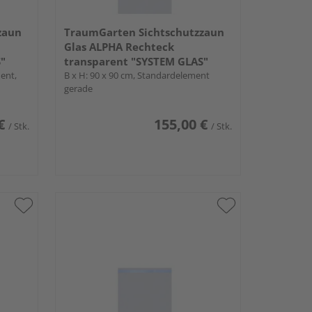
zaun
TraumGarten Sichtschutzzaun
Glas ALPHA Rechteck
"
transparent "SYSTEM GLAS"
ent,
B x H: 90 x 90 cm, Standardelement
gerade
€
155,00 €
/ Stk.
/ Stk.