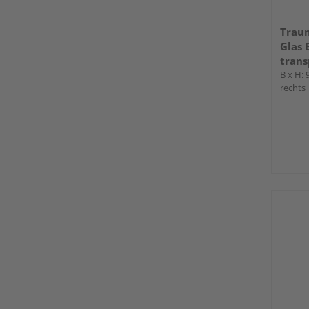
Trau
Glas 
trans
B x H:
rechts