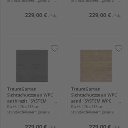
Standardelement gerade,
Standardelement gerade,
Profile Anthrazit
Profile Silber
229,00 €
229,00 €
/ Stk.
/ Stk.
TraumGarten
TraumGarten
Sichtschutzzaun WPC
Sichtschutzzaun WPC
anthrazit "SYSTEM
sand "SYSTEM WPC
WPC CLASSIC"
B x H: 178 x 183 cm,
CLASSIC"
B x H: 178 x 183 cm,
Standardelement gerade,
Standardelement gerade,
Profile Anthrazit
Profile Silber
229,00 €
229,00 €
/ Stk.
/ Stk.