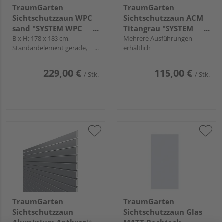
TraumGarten
TraumGarten
Sichtschutzzaun WPC
Sichtschutzzaun ACM
sand "SYSTEM WPC
Titangrau "SYSTEM
CLASSIC"
B x H: 178 x 183 cm,
BOARD"
Mehrere Ausführungen
Standardelement gerade,
erhältlich
Profile Anthrazit
229,00 €
115,00 €
/ Stk.
/ Stk.
TraumGarten
TraumGarten
Sichtschutzzaun
Sichtschutzzaun Glas