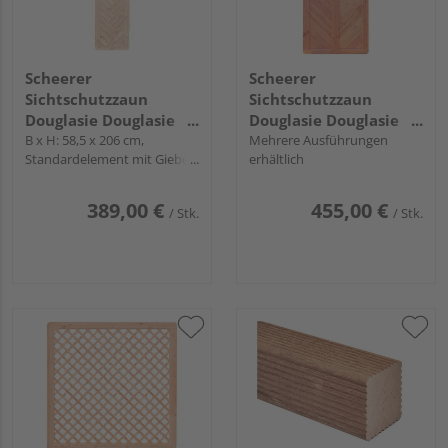
Scheerer
Scheerer
Sichtschutzzaun
Sichtschutzzaun
Douglasie Douglasie
Douglasie Douglasie
natur unbehandelt
B x H: 58,5 x 206 cm,
natur unbehandelt
Mehrere Ausführungen
Standardelement mit Giebel
erhältlich
"Wilsede"
"Wilsede"
und Gitter, K
389,00 €
455,00 €
/ Stk.
/ Stk.