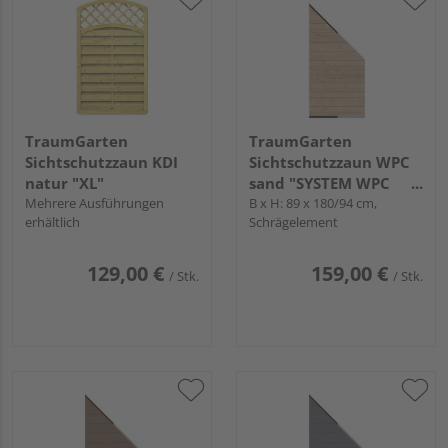
TraumGarten
TraumGarten
Sichtschutzzaun KDI
Sichtschutzzaun WPC
natur "XL"
sand "SYSTEM WPC
Mehrere Ausführungen
CLASSIC"
B x H: 89 x 180/94 cm,
erhältlich
Schrägelement
129,00 €
159,00 €
/ Stk.
/ Stk.