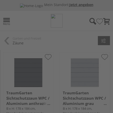
Mein Standort:
Jetzt angeben
Garten und Freizeit
Zäune
TraumGarten
TraumGarten
Sichtschutzzaun WPC /
Sichtschutzzaun WPC /
Aluminium anthrazit
Aluminium grau
"SYSTEM WPC XL"
B x H: 178 x 184 cm,
"SYSTEM WPC XL"
B x H: 178 x 184 cm,