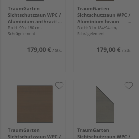
TraumGarten
TraumGarten
Sichtschutzzaun WPC /
Sichtschutzzaun WPC /
Aluminium anthrazit
Aluminium braun
"SYSTEM WPC
B x H: 90 x 180 cm,
"SYSTEM WPC
B x H: 91 x 184/94 cm,
Schrägelement
Schrägelement
PLATINUM"
PLATINUM"
179,00 €
179,00 €
/ Stk.
/ Stk.
TraumGarten
TraumGarten
Sichtschutzzaun WPC /
Sichtschutzzaun WPC /