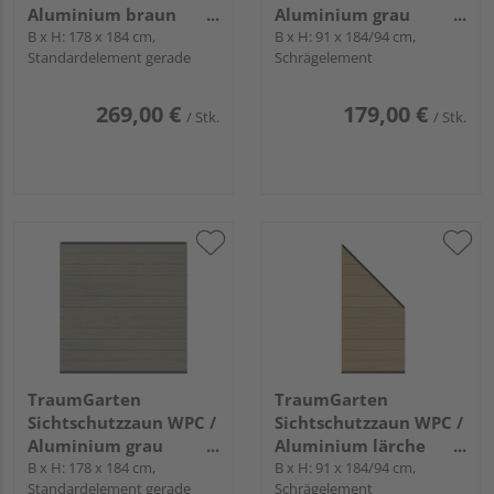
Aluminium braun
Aluminium grau
"SYSTEM WPC
B x H: 178 x 184 cm,
"SYSTEM WPC
B x H: 91 x 184/94 cm,
Standardelement gerade
Schrägelement
PLATINUM"
PLATINUM"
269,00 €
179,00 €
/ Stk.
/ Stk.
TraumGarten
TraumGarten
Sichtschutzzaun WPC /
Sichtschutzzaun WPC /
Aluminium grau
Aluminium lärche
"SYSTEM WPC
B x H: 178 x 184 cm,
"SYSTEM WPC
B x H: 91 x 184/94 cm,
Standardelement gerade
Schrägelement
PLATINUM"
PLATINUM"