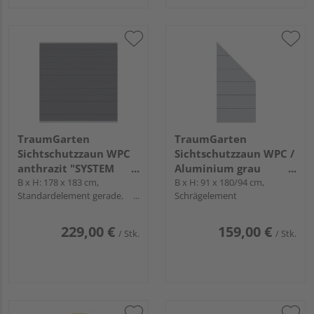
TraumGarten
TraumGarten
Sichtschutzzaun WPC
Sichtschutzzaun WPC /
anthrazit "SYSTEM
Aluminium grau
WPC CLASSIC"
B x H: 178 x 183 cm,
"SYSTEM WPC XL"
B x H: 91 x 180/94 cm,
Standardelement gerade,
Schrägelement
Profile Silber
229,00 €
159,00 €
/ Stk.
/ Stk.