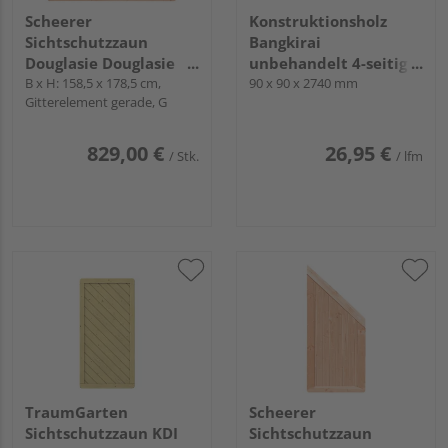
Scheerer
Konstruktionsholz
Sichtschutzzaun
Bangkirai
Douglasie Douglasie
unbehandelt 4-seitig
natur unbehandelt
B x H: 158,5 x 178,5 cm,
geriffelt
90 x 90 x 2740 mm
Gitterelement gerade, G
"Wilsede"
829,00 €
26,95 €
/ Stk.
/ lfm
TraumGarten
Scheerer
Sichtschutzzaun KDI
Sichtschutzzaun