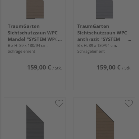
TraumGarten
TraumGarten
Sichtschutzzaun WPC
Sichtschutzzaun WPC
Mandel "SYSTEM WPC
anthrazit "SYSTEM
CLASSIC"
B x H: 89 x 180/94 cm,
WPC CLASSIC"
B x H: 89 x 180/94 cm,
Schrägelement
Schrägelement
159,00 €
159,00 €
/ Stk.
/ Stk.