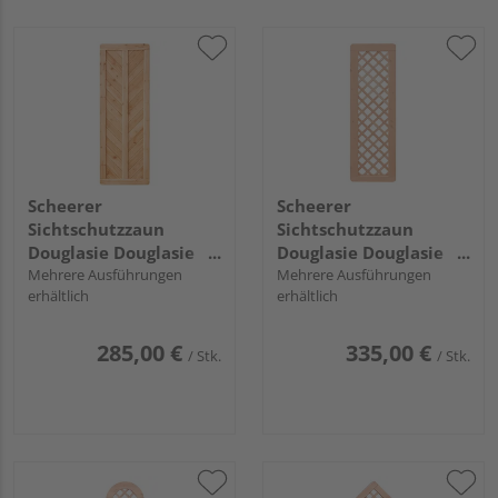
Scheerer
Scheerer
Sichtschutzzaun
Sichtschutzzaun
Douglasie Douglasie
Douglasie Douglasie
natur unbehandelt
Mehrere Ausführungen
natur unbehandelt
Mehrere Ausführungen
erhältlich
erhältlich
"Wilsede"
"Wilsede"
285,00 €
335,00 €
/ Stk.
/ Stk.