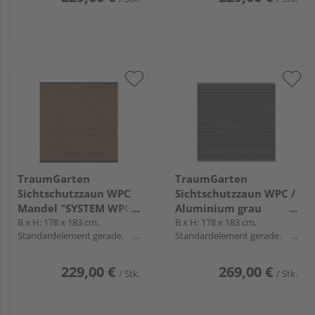
TraumGarten
TraumGarten
Sichtschutzzaun WPC
Sichtschutzzaun WPC /
Mandel "SYSTEM WPC
Aluminium grau
CLASSIC"
B x H: 178 x 183 cm,
"SYSTEM WPC
B x H: 178 x 183 cm,
Standardelement gerade,
Standardelement gerade,
PLATINUM"
Profile Anthrazit
Profile Silber
229,00 €
269,00 €
/ Stk.
/ Stk.