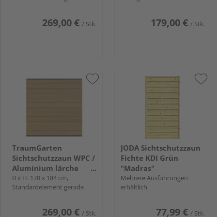
269,00 €
179,00 €
/ Stk.
/ Stk.
TraumGarten
JODA Sichtschutzzaun
Sichtschutzzaun WPC /
Fichte KDI Grün
Aluminium lärche
"Madras"
"SYSTEM WPC
B x H: 178 x 184 cm,
Mehrere Ausführungen
Standardelement gerade
erhältlich
PLATINUM"
269,00 €
77,99 €
/ Stk.
/ Stk.