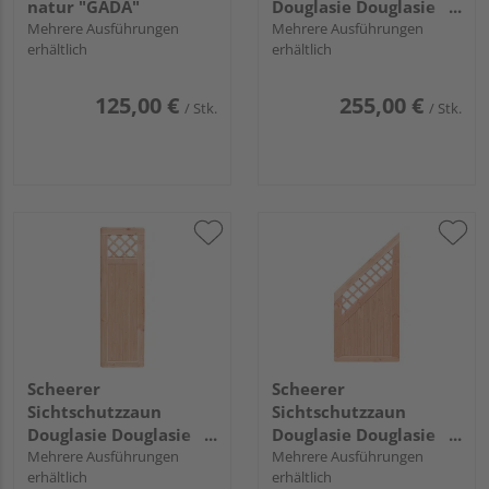
natur "GADA"
Douglasie Douglasie
Mehrere Ausführungen
natur unbehandelt
Mehrere Ausführungen
erhältlich
erhältlich
"Ilmenau"
125,00 €
255,00 €
/ Stk.
/ Stk.
Scheerer
Scheerer
Sichtschutzzaun
Sichtschutzzaun
Douglasie Douglasie
Douglasie Douglasie
natur unbehandelt
Mehrere Ausführungen
natur unbehandelt
Mehrere Ausführungen
erhältlich
erhältlich
"Ilmenau"
"Ilmenau"