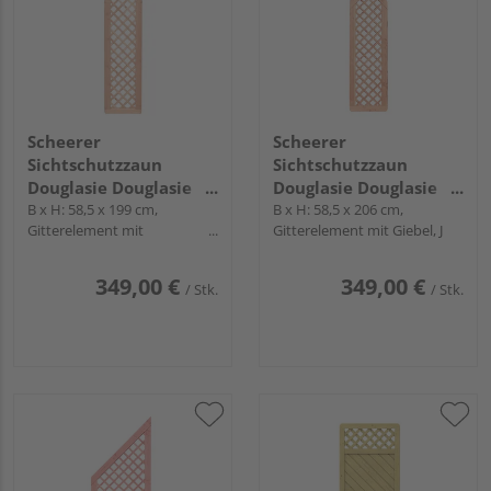
Scheerer
Scheerer
Sichtschutzzaun
Sichtschutzzaun
Douglasie Douglasie
Douglasie Douglasie
natur unbehandelt
B x H: 58,5 x 199 cm,
natur unbehandelt
B x H: 58,5 x 206 cm,
Gitterelement mit
Gitterelement mit Giebel, J
"Wilsede"
"Wilsede"
Hochbogen, W
349,00 €
349,00 €
/ Stk.
/ Stk.