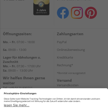
Öffnungszeiten:
Zahlungsarten
Mo. – Fr.
07:00 – 18:00
PayPal
Sa.
09:00 – 13:00
Onlineüberweisung
Lager für Abholungen u.
Kreditkarte
Zuschnitt
Rechnung*
Mo. – Fr.
07:30 – 17:00 Uhr
Sa.
09:00 – 13:00 Uhr
*Bonität vorausgesetzt
Wir helfen Ihnen gerne
Versand
weiter
Versandkosten
Tel.:
+49 5121 930211
E-Mail:
holzlandshop@holzland-
koester.de
Newsletter