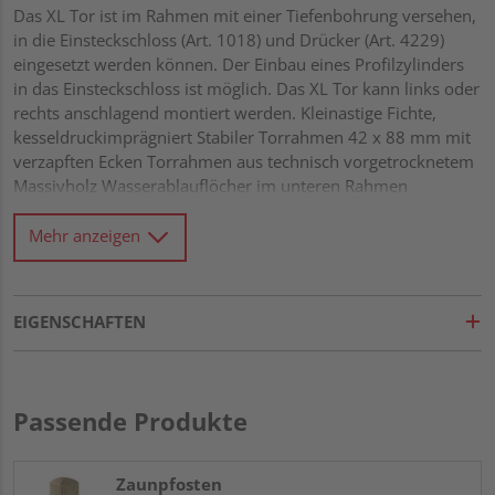
Das XL Tor ist im Rahmen mit einer Tiefenbohrung versehen,
in die Einsteckschloss (Art. 1018) und Drücker (Art. 4229)
eingesetzt werden können. Der Einbau eines Profilzylinders
in das Einsteckschloss ist möglich. Das XL Tor kann links oder
rechts anschlagend montiert werden. Kleinastige Fichte,
kesseldruckimprägniert Stabiler Torrahmen 42 x 88 mm mit
verzapften Ecken Torrahmen aus technisch vorgetrocknetem
Massivholz Wasserablauflöcher im unteren Rahmen
Glattgehobelte Rundkanten-Lamellen 9 x 95 mm,
überlappend montiert Diagonalverstrebung Alle
Mehr anzeigen
Verbindungen aus Edelstahl
EIGENSCHAFTEN
Passende Produkte
Zaunpfosten