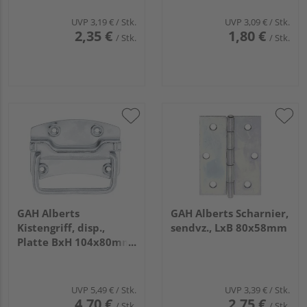
UVP
3,19 €
/ Stk.
UVP
3,09 €
/ Stk.
2,35 €
1,80 €
/ Stk.
/ Stk.
GAH Alberts
GAH Alberts Scharnier,
Kistengriff, disp.,
sendvz., LxB 80x58mm
Platte BxH 104x80mm,
Tiefe 12mm
UVP
5,49 €
/ Stk.
UVP
3,39 €
/ Stk.
4,70 €
2,75 €
/ Stk.
/ Stk.