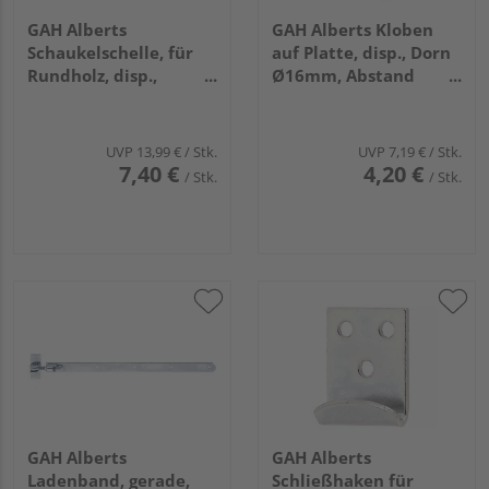
GAH Alberts
GAH Alberts Kloben
Schaukelschelle, für
auf Platte, disp., Dorn
Rundholz, disp.,
Ø16mm, Abstand
Schelle Ø100mm
13mm, Platte
HxB115x40mm
UVP
13,99 €
/ Stk.
UVP
7,19 €
/ Stk.
7,40 €
4,20 €
/ Stk.
/ Stk.
GAH Alberts
GAH Alberts
Ladenband, gerade,
Schließhaken für