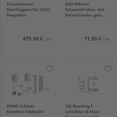
TraumGarten
GAH Alberts
Beschlagsatz für CLEO-
Schaukelhaken, mit
Doppeltor
Holzschraube, galv.
blau verzinkt, zum
Einschrauben, L
160mm
479,00 €
11,85 €
/ Stk.
/ Stk.
OSMO Schloss
T&J Beschlag f.
Einzeltor Edelstahl
Lamellen- & Maxi-