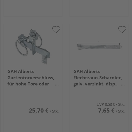
GAH Alberts
GAH Alberts
Gartentorverschluss,
Flechtzaun-Scharnier,
für hohe Tore oder
galv. verzinkt, disp.,
Flechtzauntüren, disp
Länge 90mm, Breite
90mm
UVP
8,53 €
/ Stk.
25,70 €
7,65 €
/ Stk.
/ Stk.