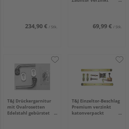
Zauntor verzinkt
katonverpackt
234,90 €
69,99 €
/ Stk.
/ Stk.
T&J Drückergarnitur
T&J Einzeltor-Beschlag
mit Ovalrosetten
Premium verzinkt
Edelstahl gebürstet
katonverpackt
für PZ-Schloß
Überwurfbeschlag für
Torbreiten bis 1 m