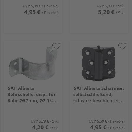
UVP
5,39 €
/ Paket(e)
UVP
5,89 €
/ Stk.
4,95 €
5,20 €
/ Paket(e)
/ Stk.
GAH Alberts
GAH Alberts Scharnier,
Rohrschelle, disp., für
selbstschließend,
Rohr-Ø57mm, Ø2 1/4
schwarz beschichtet,
Zoll, TxB 40x133mm
LxB 70x65mm, Karte à
1 St.
UVP
5,79 €
/ Stk.
UVP
5,59 €
/ Paket(e)
4,20 €
4,95 €
/ Stk.
/ Paket(e)