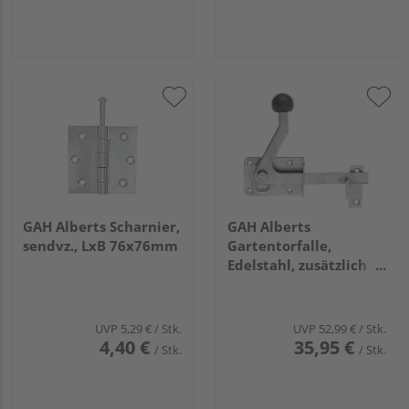
GAH Alberts Scharnier,
GAH Alberts
sendvz., LxB 76x76mm
Gartentorfalle,
Edelstahl, zusätzlich
kugelgestrahlt, Platten
Breite 80mm, Höhe
55mm
UVP
5,29 €
/ Stk.
UVP
52,99 €
/ Stk.
4,40 €
35,95 €
/ Stk.
/ Stk.