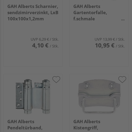
GAH Alberts Scharnier,
GAH Alberts
sendzimirverzinkt, LxB
Gartentorfalle,
100x100x1,2mm
f.schmale
Rahmenhölzer, disp.,
Platten Breite100mm,
Höhe60mm
UVP
6,29 €
/ Stk.
UVP
13,99 €
/ Stk.
4,10 €
10,95 €
/ Stk.
/ Stk.
GAH Alberts
GAH Alberts
Pendeltürband,
Kistengriff,