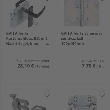
GAH Alberts
GAH Alberts Scharnier,
Kastenschloss, BB, mit
sendvz., LxB
Nachtriegel, blau
100x150mm
verzinkt,100x105mm,
Karte à 1 St.
UVP
46,99 €
/ Paket(e)
UVP
9,69 €
/ Stk.
28,10 €
7,70 €
/ Paket(e)
/ Stk.