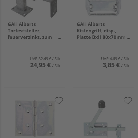
GAH Alberts
GAH Alberts
Torfeststeller,
Kistengriff, disp.,
feuerverzinkt, zum
Platte BxH 80x70mm,
Aufschrauben, Höhe
Tiefe 11mm
95mm, Platten BxT
65x50mm
UVP
32,49 €
/ Stk.
UVP
4,69 €
/ Stk.
24,95 €
3,85 €
/ Stk.
/ Stk.