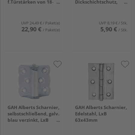
f.Türstärken von 18-
Dickschichtschutz,
25mm, blau verzinkt,
Platte BxH 120x85mm,
Höhe 76mm, Karte à 1
Tiefe 12mm
St.
UVP
24,49 €
/ Paket(e)
UVP
8,19 €
/ Stk.
22,90 €
5,90 €
/ Paket(e)
/ Stk.
GAH Alberts Scharnier,
GAH Alberts Scharnier,
selbstschließend, galv.
Edelstahl, LxB
blau verzinkt, LxB
63x43mm
70x65mm