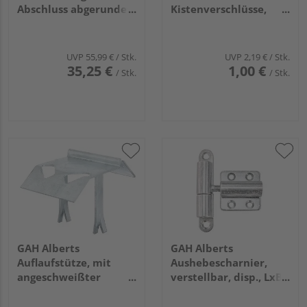
Abschluss abgerundet,
Kistenverschlüsse,
verstellbar,
gerade, disp., BxL
disp.LxB660x40mm,
25x34mm
Gewinde M16
UVP
55,99 €
/ Stk.
UVP
2,19 €
/ Stk.
35,25 €
1,00 €
/ Stk.
/ Stk.
GAH Alberts
GAH Alberts
Auflaufstütze, mit
Aushebescharnier,
angeschweißter
verstellbar, disp., LxB
Mauerkralle,
83x15, Platte LxB
feuerverzinkt, Breite
40x40mm