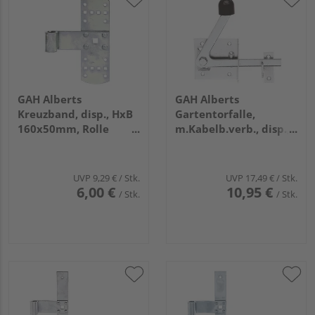
GAH Alberts
GAH Alberts
Kreuzband, disp., HxB
Gartentorfalle,
160x50mm, Rolle
m.Kabelb.verb., disp.,
Ø13mm
Platten Breite 80mm,
Höhe 80mm
UVP
9,29 €
/ Stk.
UVP
17,49 €
/ Stk.
6,00 €
10,95 €
/ Stk.
/ Stk.