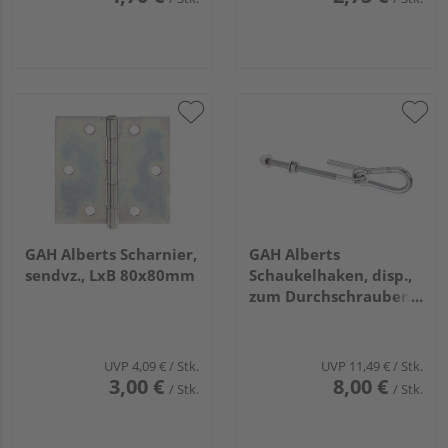
GAH Alberts Scharnier,
GAH Alberts
sendvz., LxB 80x80mm
Schaukelhaken, disp.,
zum Durchschrauben,
Gewinde M12, Länge
200mm
UVP
4,09 €
/ Stk.
UVP
11,49 €
/ Stk.
3,00 €
8,00 €
/ Stk.
/ Stk.