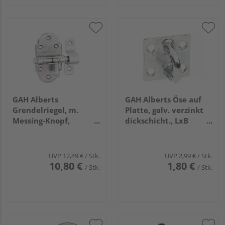
GAH Alberts
GAH Alberts Öse auf
Grendelriegel, m.
Platte, galv. verzinkt
Messing-Knopf,
dickschicht., LxB
o.Feder, m.Schlaufe,
Platte 37x37mm
disp., LxB40x75mm
UVP
12,49 €
/ Stk.
UVP
2,99 €
/ Stk.
10,80 €
1,80 €
/ Stk.
/ Stk.