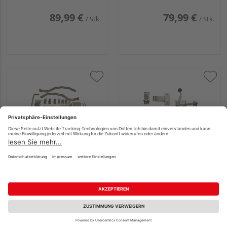
89,99 €
79,99 €
/ Stk.
/ Stk.
T&J Beschlag f.
T&J Gartentorbeschlag
Doppeltor gebogen
V2A Edelstahl
verzinkt
katonverpackt
Überwurfbeschlag für
Torbreiten bis 3 m
199,99 €
179,99 €
/ Stk.
/ Stk.