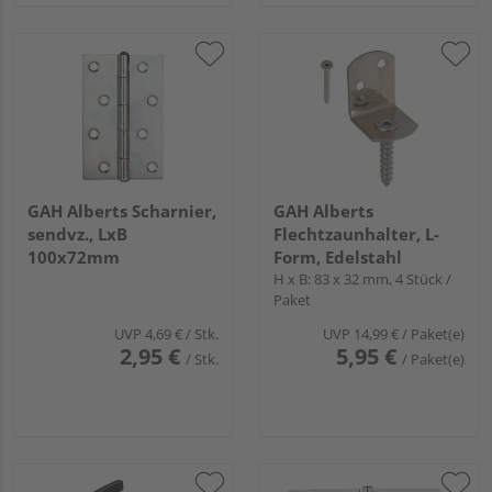
GAH Alberts Scharnier,
GAH Alberts
sendvz., LxB
Flechtzaunhalter, L-
100x72mm
Form, Edelstahl
H x B: 83 x 32 mm, 4 Stück /
Paket
UVP
4,69 €
/ Stk.
UVP
14,99 €
/ Paket(e)
2,95 €
5,95 €
/ Stk.
/ Paket(e)