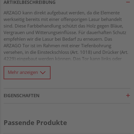
ARTIKELBESCHREIBUNG
ARZAGO kann direkt aufgebaut werden, da die Elemente
werkseitig bereits mit einer offenporigen Lasur behandelt
sind. Diese Farbbehandlung schützt das Holz gegen Bläue,
Vergrauen und Witterungseinflüsse. Für dauerhaften Schutz
empfehlen wir die Lasur bei Bedarf zu erneuern. Das
ARZAGO Tor ist im Rahmen mit einer Tiefenbohrung
versehen, in die Einsteckschloss (Art. 1018) und Drücker (Art.
4229) eingebaut werden können. Das Tor kann links oder
rechts anschlagend montiert werden. Stabile Elemente mit
eleganter, horizontaler Profilierung Stabiler Rahmen 40 x 70
Mehr anzeigen
mm mit verzapften Ecken Drainagenut und
Wasserablauflöcher im unteren Rahmen Kleinastige Profile
21 x 122 mm mit Riffel-Hobelung Alle Verbindungen aus
EIGENSCHAFTEN
Edelstahl Tor rückseitig mit Diagonalverstrebung für Extra-
Stabilität
Passende Produkte