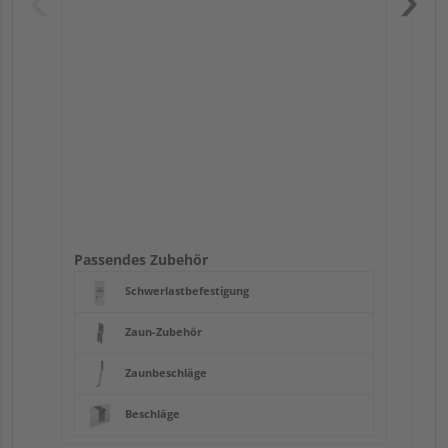
Pas
Passendes Zubehör
Schwerlastbefestigung
Zaun-Zubehör
Zaunbeschläge
Beschläge