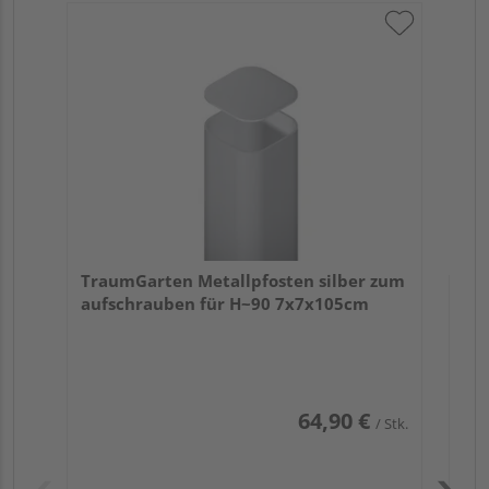
Tra
Er
TraumGarten Metallpfosten silber zum
aufschrauben für H~90 7x7x105cm
64,90 €
/ Stk.