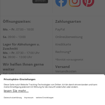
Öffnungszeiten:
Zahlungsarten
Mo. – Fr.
07:00 – 18:00
PayPal
Sa.
09:00 – 13:00
Onlineüberweisung
Lager für Abholungen u.
Kreditkarte
Zuschnitt
Rechnung*
Mo. – Fr.
07:30 – 17:00 Uhr
Sa.
09:00 – 13:00 Uhr
*Bonität vorausgesetzt
Wir helfen Ihnen gerne
Versand
weiter
Versandkosten
Tel.:
+49 5121 930211
E-Mail:
holzlandshop@holzland-
koester.de
Newsletter