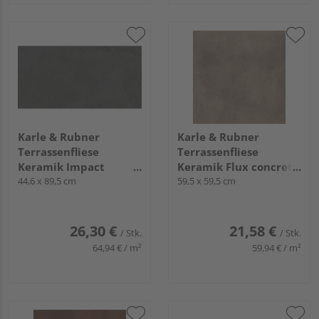
Karle & Rubner
Karle & Rubner
Terrassenfliese
Terrassenfliese
Keramik Impact
Keramik Flux concrete
graphit glatt
44,6 x 89,5 cm
glatt TERRACON® Flux
59,5 x 59,5 cm
TERRACON® Impact -
- 20 mm stark
20 mm stark
26,30 €
21,58 €
/ Stk.
/ Stk.
64,94 € / m²
59,94 € / m²