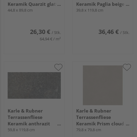
Keramik Quarzit glatt
Keramik Paglia beige
TERRACON® Tavola -
44,8 x 89,8 cm
glatt TERRACON® - 20
39,8 x 119,8 cm
20 mm stark
mm stark
26,30 €
36,46 €
/ Stk.
/ Stk.
64,94 € / m²
Karle & Rubner
Karle & Rubner
Terrassenfliese
Terrassenfliese
Keramik anthrazit
Keramik Prism cloud
glatt TERRACON®
59,8 x 119,8 cm
glatt TERRACON®
79,8 x 79,8 cm
Athos Rock - 20 mm
Prism - 20 mm stark