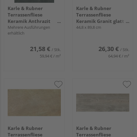
Karle & Rubner
Karle & Rubner
Terrassenfliese
Terrassenfliese
Keramik Anthrazit
Keramik Granit glatt
glatt TERRACON®
Mehrere Ausführungen
TERRACON® Tavola -
44,8 x 89,8 cm
erhältlich
Ardesia - 20 mm stark
20 mm stark
21,58 €
26,30 €
/ Stk.
/ Stk.
59,94 € / m²
64,94 € / m²
Karle & Rubner
Karle & Rubner
Terrassenfliese
Terrassenfliese