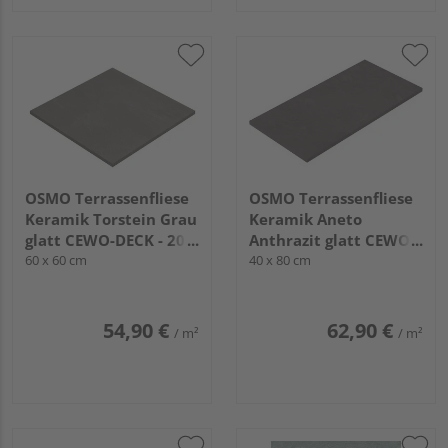
OSMO Terrassenfliese
OSMO Terrassenfliese
Keramik Torstein Grau
Keramik Aneto
glatt CEWO-DECK - 20
Anthrazit glatt CEWO-
mm stark
60 x 60 cm
DECK - 20 mm stark
40 x 80 cm
54,90 €
62,90 €
/ m²
/ m²