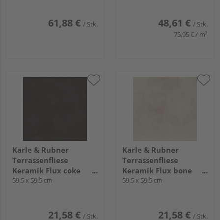
stark
61,88 €
48,61 €
/ Stk.
/ Stk.
75,95 € / m²
Karle & Rubner
Karle & Rubner
Terrassenfliese
Terrassenfliese
Keramik Flux coke
Keramik Flux bone
glatt TERRACON® Flux
59,5 x 59,5 cm
glatt TERRACON® Flux
59,5 x 59,5 cm
- 20 mm stark
- 20 mm stark
21,58 €
21,58 €
/ Stk.
/ Stk.