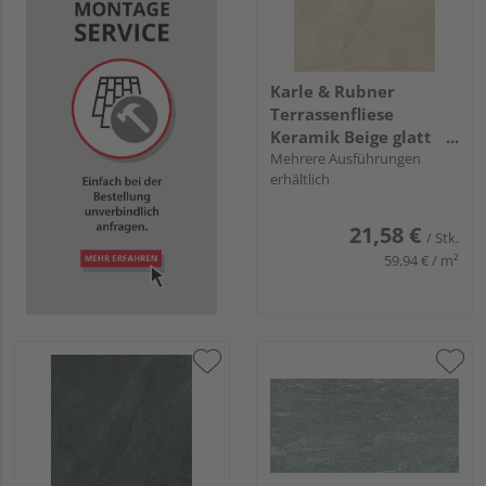
Karle & Rubner
Terrassenfliese
Keramik Beige glatt
TERRACON® Ardesia -
Mehrere Ausführungen
erhältlich
20 mm stark
21,58 €
/ Stk.
59,94 € / m²