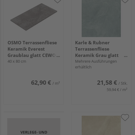
OSMO Terrassenfliese
Karle & Rubner
Keramik Everest
Terrassenfliese
Graublau glatt CEWO-
Keramik Grau glatt
DECK - 20 mm stark
40 x 80 cm
TERRACON® Ardesia -
Mehrere Ausführungen
erhältlich
20 mm stark
62,90 €
21,58 €
/ m²
/ Stk.
59,94 € / m²