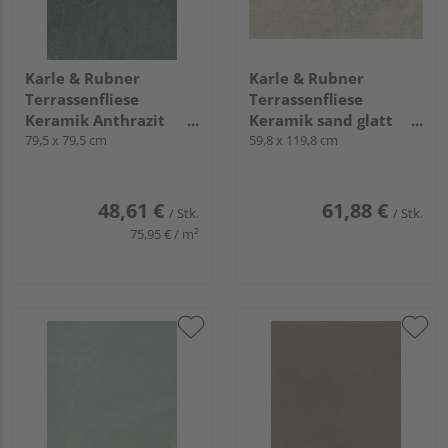
Karle & Rubner
Karle & Rubner
Terrassenfliese
Terrassenfliese
Keramik Anthrazit
Keramik sand glatt
glatt TERRACON®
79,5 x 79,5 cm
TERRACON® Athos
59,8 x 119,8 cm
Crossing - 20 mm stark
Rock - 20 mm stark
48,61 €
61,88 €
/ Stk.
/ Stk.
75,95 € / m²