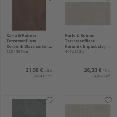
Karle & Rubner
Karle & Rubner
Terrassenfliese
Terrassenfliese
Keramik Blaze corten
Keramik Impact clay
glatt TERRACON®
59,5 x 59,5 cm
glatt TERRACON®
44,6 x 89,5 cm
Blaze - 20 mm stark
Impact - 20 mm stark
21,58 €
26,30 €
/ Stk.
/ Stk.
59,94 € / m²
64,94 € / m²