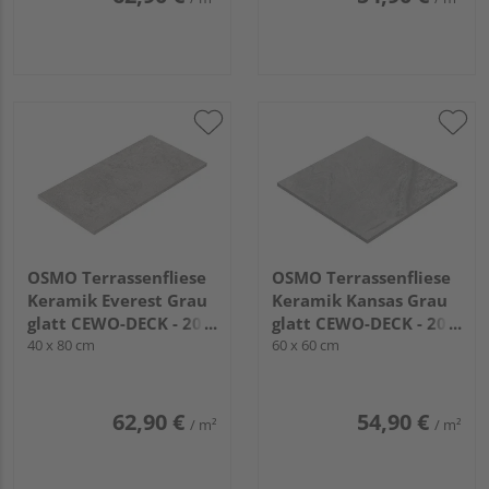
OSMO Terrassenfliese
OSMO Terrassenfliese
Keramik Everest Grau
Keramik Kansas Grau
glatt CEWO-DECK - 20
glatt CEWO-DECK - 20
mm stark
40 x 80 cm
mm stark
60 x 60 cm
62,90 €
54,90 €
/ m²
/ m²