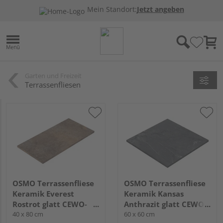
Mein Standort:
Jetzt angeben
Garten und Freizeit
Terrassenfliesen
OSMO Terrassenfliese
OSMO Terrassenfliese
Keramik Everest
Keramik Kansas
Rostrot glatt CEWO-
Anthrazit glatt CEWO-
DECK - 20 mm stark
40 x 80 cm
DECK - 20 mm stark
60 x 60 cm