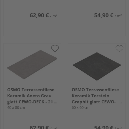
62,90 €
54,90 €
/ m²
/ m²
OSMO Terrassenfliese
OSMO Terrassenfliese
Keramik Aneto Grau
Keramik Torstein
glatt CEWO-DECK - 20
Graphit glatt CEWO-
mm stark
40 x 80 cm
DECK - 20 mm stark
60 x 60 cm
62,90 €
54,90 €
/ m²
/ m²