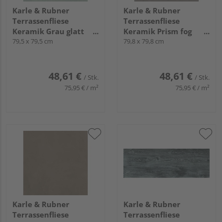
Karle & Rubner
Karle & Rubner
Terrassenfliese
Terrassenfliese
Keramik Grau glatt
Keramik Prism fog
TERRACON® Crossing -
79,5 x 79,5 cm
glatt TERRACON®
79,8 x 79,8 cm
20 mm stark
Prism - 20 mm stark
48,61 €
48,61 €
/ Stk.
/ Stk.
75,95 € / m²
75,95 € / m²
Karle & Rubner
Karle & Rubner
Terrassenfliese
Terrassenfliese