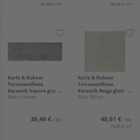
59,94 € / m²
59,94 € / m²
Karle & Rubner
Karle & Rubner
Terrassenfliese
Terrassenfliese
Keramik Vapore grau
Keramik Beige glatt
glatt TERRACON® - 20
39,8 x 119,8 cm
TERRACON® Crossing -
79,5 x 79,5 cm
mm stark
20 mm stark
36,46 €
48,61 €
/ Stk.
/ Stk.
75,95 € / m²