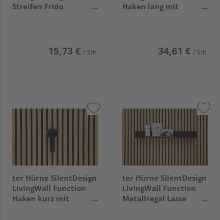
Streifen Frido
Haken lang mit
Fernbedienung
Holzknopf Jesper Large
15,73 €
34,61 €
/ Stk.
/ Stk.
ter Hürne SilentDesign
ter Hürne SilentDesign
LivingWall Function
LivingWall Function
Haken kurz mit
Metallregal Lasse
Holzknopf Haakon
Large
Small