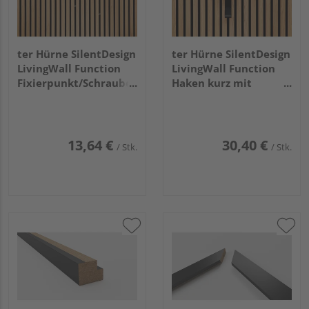
ter Hürne SilentDesign
ter Hürne SilentDesign
LivingWall Function
LivingWall Function
Fixierpunkt/Schraube
Haken kurz mit
Hendrik
Holzknopf Jesper Small
13,64 €
30,40 €
/ Stk.
/ Stk.