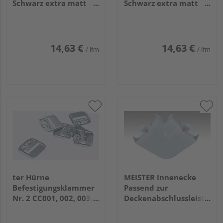
Schwarz extra matt
Schwarz extra matt
CC009 592x25x22mm
CC009 1700x25x22mm
14,63 €
14,63 €
/ lfm
/ lfm
ter Hürne
MEISTER Innenecke
Befestigungsklammer
Passend zur
Nr. 2 CC001, 002, 003,
Deckenabschlussleiste
004, 006, 007, 008
2001 Weiß 4 Stück
160x140x85mm