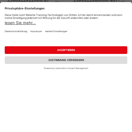
2380x22x22mm 87
2380x22x60mm 4074
Classic-Weiß
Whiteline
3,07 €
7,30 €
/ lfm
/ lfm
MEISTER Winkelleiste
MEISTER Winkelleiste
groß 2380x33x3,5mm
groß 2380x33x3,5mm
330 Silberesche
324 Uni weiß glänzend
DF