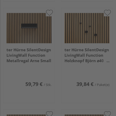
ter Hürne SilentDesign
ter Hürne SilentDesign
LivingWall Function
LivingWall Function
Metallregal Arne Small
Holzknopf Björn ⌀40
⌀60
59,79 €
39,84 €
/ Stk.
/ Paket(e)