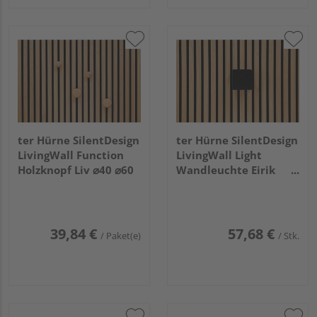
ter Hürne SilentDesign
ter Hürne SilentDesign
LivingWall Function
LivingWall Light
Holzknopf Liv ⌀40 ⌀60
Wandleuchte Eirik
Cube
39,84 €
57,68 €
/ Paket(e)
/ Stk.