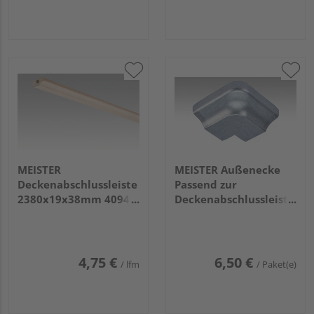
MEISTER
MEISTER Außenecke
Deckenabschlussleiste
Passend zur
2380x19x38mm 4094
Deckenabschlussleiste
Buche pure
2002 Edelstahl 2 Stück
4,75 €
6,50 €
/ lfm
/ Paket(e)