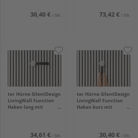
30,40 €
73,42 €
/ Stk.
/ Stk.
ter Hürne SilentDesign
ter Hürne SilentDesign
LivingWall Function
LivingWall Function
Haken lang mit
Haken kurz mit
Holzknopf Eilin Large
Holzknopf Eilin Small
34,61 €
30,40 €
/ Stk.
/ Stk.