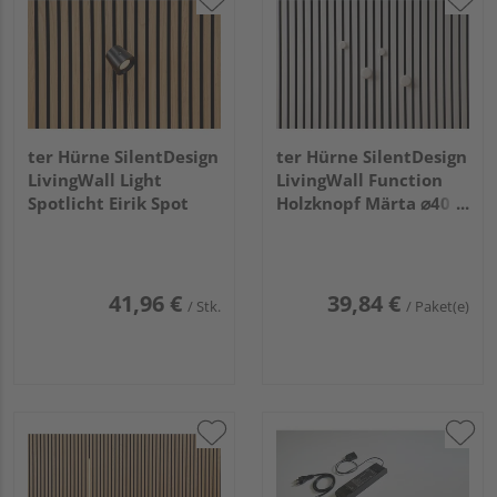
ter Hürne SilentDesign
ter Hürne SilentDesign
LivingWall Light
LivingWall Function
Spotlicht Eirik Spot
Holzknopf Märta ⌀40
⌀60
41,96 €
39,84 €
/ Stk.
/ Paket(e)