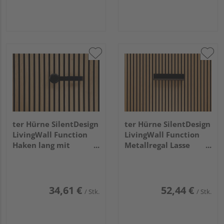
ter Hürne SilentDesign
ter Hürne SilentDesign
LivingWall Function
LivingWall Function
Haken lang mit
Metallregal Lasse
Holzknopf Haakon
Small
Large
34,61 €
52,44 €
/ Stk.
/ Stk.