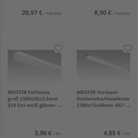
20,97 €
8,90 €
/ Paket(e)
/ Paket(e)
MEISTER Faltleiste
MEISTER Vierkant-
groß 2380x35x3,5mm
Deckenabschlussleiste
324 Uni weiß glänzend
2380x15x40mm 4029
DF
Fineline weiß
3,90 €
4,85 €
/ lfm
/ lfm