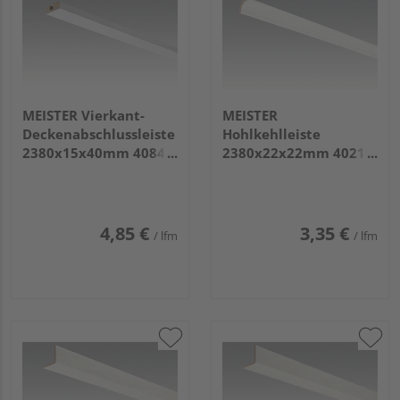
MEISTER Vierkant-
MEISTER
Deckenabschlussleiste
Hohlkehlleiste
2380x15x40mm 4084
2380x22x22mm 4021
Weiß Hochglanz
Streifer silber
4,85 €
3,35 €
/ lfm
/ lfm