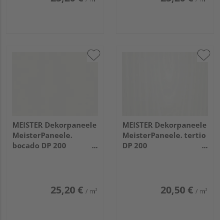
MEISTER Dekorpaneele
MEISTER Dekorpaneele
MeisterPaneele.
MeisterPaneele. tertio
bocado DP 200
DP 200
4100x200x12mm 387
2600x200x9,5mm 382
Classic-Weiß
Esche perlweiß
25,20 €
20,50 €
/ m²
/ m²