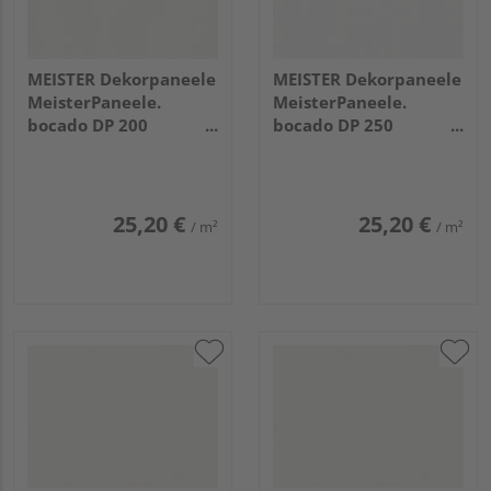
MEISTER Dekorpaneele
MEISTER Dekorpaneele
MeisterPaneele.
MeisterPaneele.
bocado DP 200
bocado DP 250
2050x200x12mm 387
2050x250x12mm 4074
Classic-Weiß
Whiteline
25,20 €
25,20 €
/ m²
/ m²