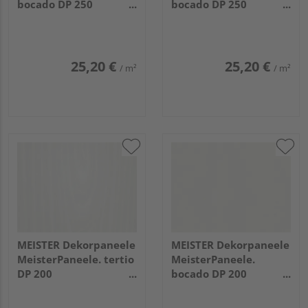
bocado DP 250
bocado DP 250
1280x250x12mm 4021
4100x250x12mm 4084
Streifer silber
Weiß Hochglanz
25,20 €
25,20 €
/ m²
/ m²
MEISTER Dekorpaneele
MEISTER Dekorpaneele
MeisterPaneele. tertio
MeisterPaneele.
DP 200
bocado DP 200
1280x200x9,5mm 382
1280x200x12mm 387
Esche perlweiß
Classic-Weiß