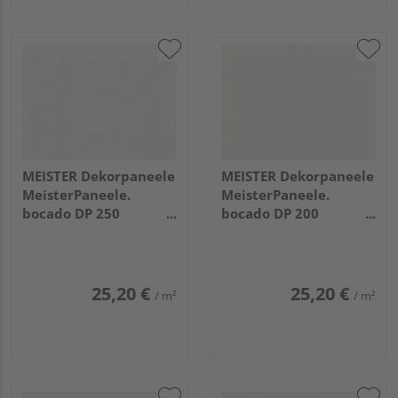
MEISTER Dekorpaneele
MEISTER Dekorpaneele
MeisterPaneele.
MeisterPaneele.
bocado DP 250
bocado DP 200
1280x250x12mm 4074
3300x200x12mm 324
Whiteline
Uni weiß glänzend DF
25,20 €
25,20 €
/ m²
/ m²