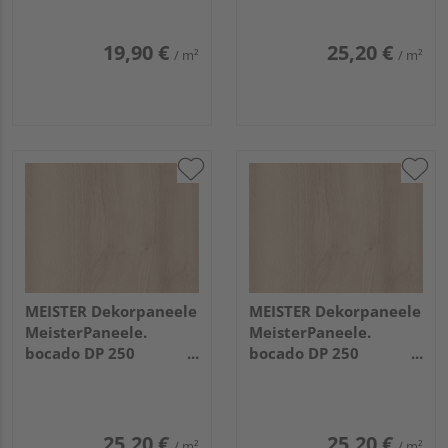
Esche alpinweiß
Classic-Weiß
19,90 €
25,20 €
/ m²
/ m²
MEISTER Dekorpaneele
MEISTER Dekorpaneele
MeisterPaneele.
MeisterPaneele.
bocado DP 250
bocado DP 250
2050x250x12mm 4094
1280x250x12mm 4094
Buche pure
Buche pure
25,20 €
25,20 €
/ m²
/ m²