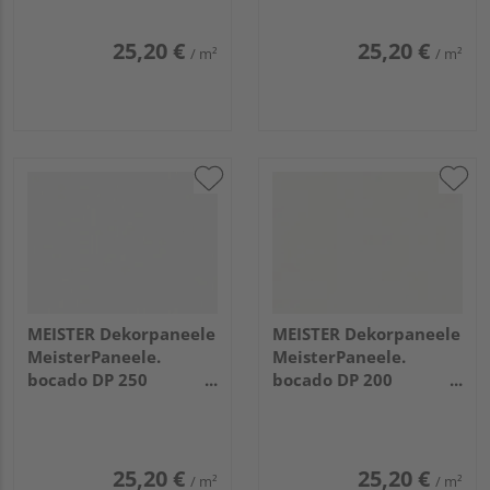
25,20 €
25,20 €
/ m²
/ m²
MEISTER Dekorpaneele
MEISTER Dekorpaneele
MeisterPaneele.
MeisterPaneele.
bocado DP 250
bocado DP 200
4100x250x12mm 4029
1280x200x12mm 324
Fineline weiß
Uni weiß glänzend DF
25,20 €
25,20 €
/ m²
/ m²