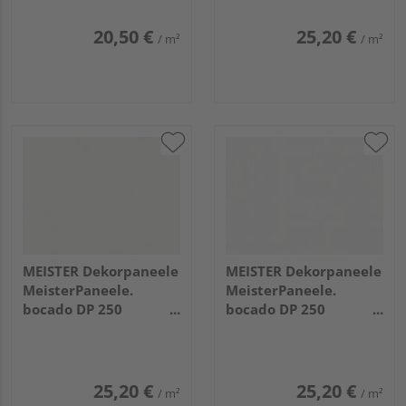
20,50 €
25,20 €
/ m²
/ m²
MEISTER Dekorpaneele
MEISTER Dekorpaneele
MeisterPaneele.
MeisterPaneele.
bocado DP 250
bocado DP 250
2600x250x12mm 324
2600x250x12mm 4074
Uni weiß glänzend DF
Whiteline
25,20 €
25,20 €
/ m²
/ m²