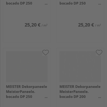
bocado DP 250
bocado DP 250
1280x250x12mm 387
2600x250x12mm 4084
Classic-Weiß
Weiß Hochglanz
25,20 €
25,20 €
/ m²
/ m²
MEISTER Dekorpaneele
MEISTER Dekorpaneele
MeisterPaneele.
MeisterPaneele.
bocado DP 250
bocado DP 200
3300x250x12mm 4029
1280x200x12mm 4029
Fineline weiß
Fineline weiß