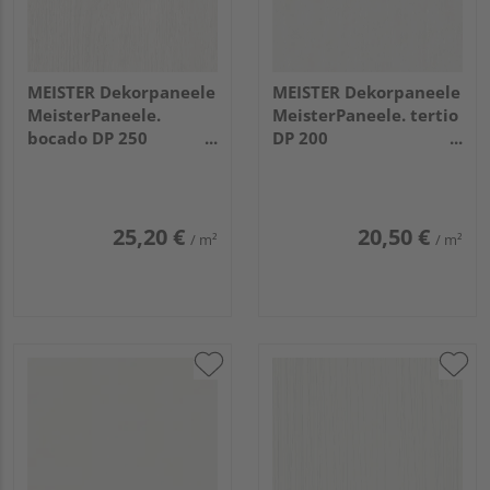
MEISTER Dekorpaneele
MEISTER Dekorpaneele
MeisterPaneele.
MeisterPaneele. tertio
bocado DP 250
DP 200
1280x250x12mm 4069
1280x200x9,5mm 384
Eiche weiß deckend
Esche alpinweiß
25,20 €
20,50 €
/ m²
/ m²