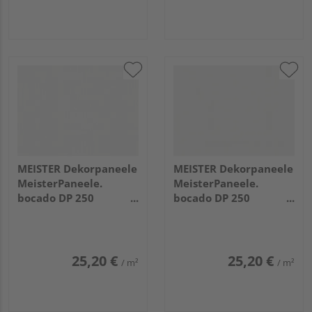
MEISTER Dekorpaneele
MEISTER Dekorpaneele
MeisterPaneele.
MeisterPaneele.
bocado DP 250
bocado DP 250
3300x250x12mm 4074
2050x250x12mm 4084
Whiteline
Weiß Hochglanz
25,20 €
25,20 €
/ m²
/ m²