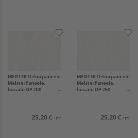
MEISTER Dekorpaneele
MEISTER Dekorpaneele
MeisterPaneele.
MeisterPaneele.
bocado DP 200
bocado DP 250
3300x200x12mm 4069
2600x250x12mm 4021
Eiche weiß deckend
Streifer silber
25,20 €
25,20 €
/ m²
/ m²