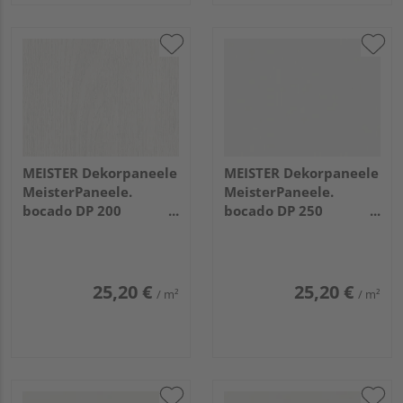
MEISTER Dekorpaneele
MEISTER Dekorpaneele
MeisterPaneele.
MeisterPaneele.
bocado DP 200
bocado DP 250
1280x200x12mm 4069
1280x250x12mm 4029
Eiche weiß deckend
Fineline weiß
25,20 €
25,20 €
/ m²
/ m²