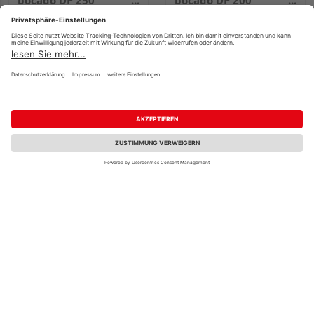
bocado DP 250
bocado DP 200
2050x250x12mm 4029
3300x200x12mm 4029
Fineline weiß
Fineline weiß
25,20 €
25,20 €
/ m²
/ m²
MEISTER Dekorpaneele
MEISTER Dekorpaneele
MeisterPaneele.
MeisterPaneele.
bocado DP 250
bocado DP 250
3300x250x12mm 387
4100x250x12mm 4069
Classic-Weiß
Eiche weiß deckend