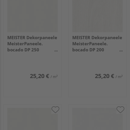
MEISTER Dekorpaneele
MEISTER Dekorpaneele
MeisterPaneele.
MeisterPaneele.
bocado DP 250
bocado DP 200
2600x250x12mm 387
4100x200x12mm 4069
Classic-Weiß
Eiche weiß deckend
25,20 €
25,20 €
/ m²
/ m²