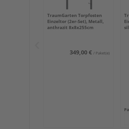
TraumGarten Torpfosten
Tr
Einzeltor (2er-Set), Metall,
Ei
anthrazit 8x8x255cm
si
349,00 €
/ Paket(e)
Pa