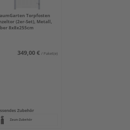
aumGarten Torpfosten
nzeltor (2er-Set), Metall,
lber 8x8x255cm
349,00 €
/ Paket(e)
ssendes Zubehör
Zaun-Zubehör