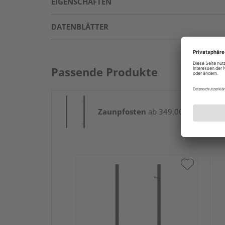
EIGENSCHAFTEN
DATENBLÄTTER
Passende Produkte
Zaunpfosten
ab 349,00 € / Paket(e)