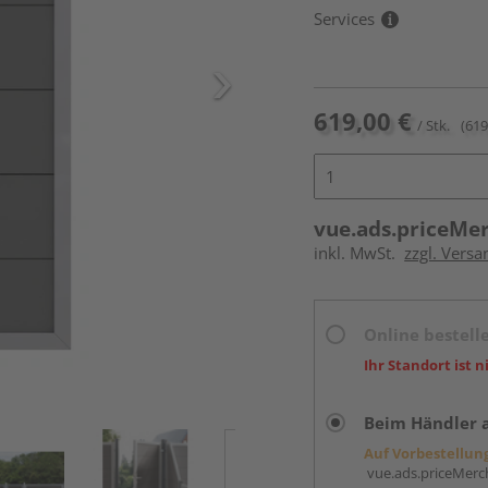
Services
619,00 €
/ Stk.
(619
vue.ads.priceMe
inkl. MwSt.
zzgl. Versa
Online bestell
Ihr Standort ist n
Beim Händler 
Auf Vorbestellun
vue.ads.priceMerch