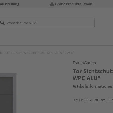
 Ausstellung
Große Produktauswahl
Sichtschutzzaun WPC anthrazit "DESIGN WPC ALU"
TraumGarten
Tor Sichtschu
WPC ALU"
Artikelinformatione
B x H: 98 x 180 cm, DIN