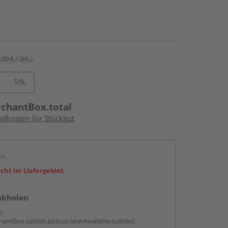
,00 € / Stk.)
Stk.
rchantBox.total
ndkosten für Stückgut
en
icht im Liefergebiet
abholen
g:
antBox.option.pickup.laterAvailable.subtext