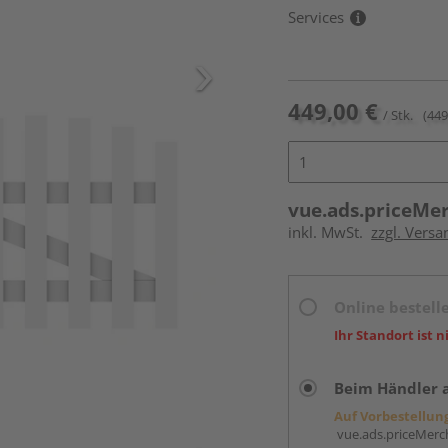
Services
449,00 €
/ Stk.
(449
vue.ads.priceMe
inkl. MwSt.
zzgl. Versa
Online bestell
Ihr Standort ist n
Beim Händler 
Auf Vorbestellun
vue.ads.priceMerch