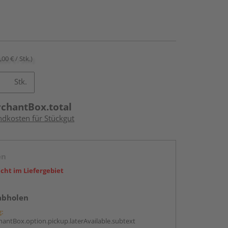
,00 € / Stk.)
Stk.
rchantBox.total
ndkosten für Stückgut
en
icht im Liefergebiet
abholen
g:
antBox.option.pickup.laterAvailable.subtext