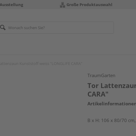
 Ausstellung
Große Produktauswahl
Lattenzaun Kunststoff weiss "LONGLIFE CARA"
TraumGarten
Tor Lattenzau
CARA"
Artikelinformatione
B x H: 106 x 80/70 cm,