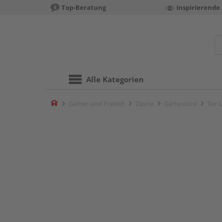
Top-Beratung
Inspirierende
Alle Kategorien
Home
Garten und Freizeit
Zäune
Gartentore
Tor 