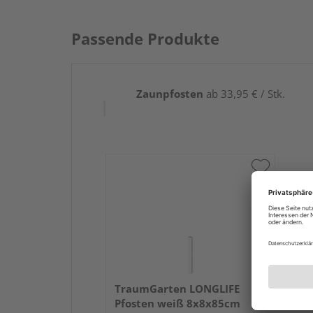
Passende Produkte
Zaunpfosten
ab 33,95 € / Stk.
TraumGarten LONGLIFE
Pfosten weiß 8x8x85cm