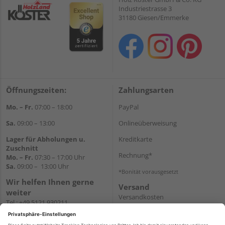
Industriestrasse 3
31180 Giesen/Emmerke
Öffnungszeiten:
Zahlungsarten
Mo. – Fr.
07:00 – 18:00
PayPal
Sa.
09:00 – 13:00
Onlineüberweisung
Lager für Abholungen u.
Kreditkarte
Zuschnitt
Rechnung*
Mo. – Fr.
07:30 – 17:00 Uhr
Sa.
09:00 – 13:00 Uhr
*Bonität vorausgesetzt
Wir helfen Ihnen gerne
Versand
weiter
Versandkosten
Tel.:
+49 5121 930211
E-Mail:
holzlandshop@holzland-
koester.de