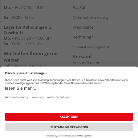
Mo. – Fr.
07:00 – 18:00
PayPal
Sa.
09:00 – 13:00
Onlineüberweisung
Lager für Abholungen u.
Kreditkarte
Zuschnitt
Rechnung*
Mo. – Fr.
07:30 – 17:00 Uhr
Sa.
09:00 – 13:00 Uhr
*Bonität vorausgesetzt
Wir helfen Ihnen gerne
Versand
weiter
Versandkosten
Tel.:
+49 5121 930211
E-Mail:
holzlandshop@holzland-
koester.de
Newsletter
Impressum
AGB
Widerruf
Datenschutz
Reservierungsbedingungen
Vertrag widerrufen
©
HolzLand GmbH