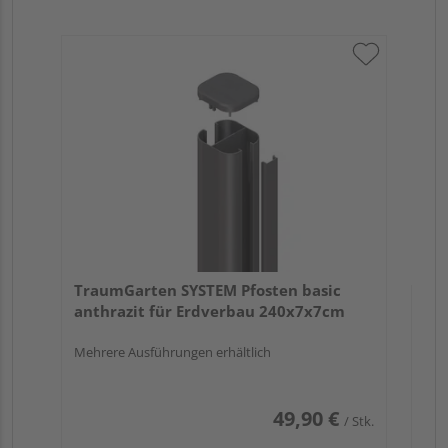
Tr
an
19
Meh
TraumGarten SYSTEM Pfosten basic
anthrazit für Erdverbau 240x7x7cm
Mehrere Ausführungen erhältlich
49,90 €
/ Stk.