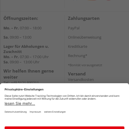
Öffnungszeiten:
Zahlungsarten
Mo. – Fr.
07:00 – 18:00
PayPal
Sa.
09:00 – 13:00
Onlineüberweisung
Lager für Abholungen u.
Kreditkarte
Zuschnitt
Rechnung*
Mo. – Fr.
07:30 – 17:00 Uhr
Sa.
09:00 – 13:00 Uhr
*Bonität vorausgesetzt
Wir helfen Ihnen gerne
Versand
weiter
Versandkosten
Tel.:
+49 5121 930211
E-Mail:
holzlandshop@holzland-
koester.de
Newsletter
Impressum
AGB
Widerruf
Datenschutz