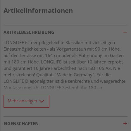
Artikelinformationen
ARTIKELBESCHREIBUNG
LONGLIFE ist der pflegeleichte Klassiker mit vielseitigen
Einsatzmöglichkeiten - als Vorgartenzaun mit 90 cm Höhe,
auf der Terrasse mit 164 cm oder als Abtrennung im Garten
mit 180 cm Höhe. LONGLIFE ist seit über 10 Jahren erprobt
und garantiert 10 Jahre Farbechtheit nach ISO 105 A3. Nie
mehr streichen! Qualität: "Made in Germany". Für die
LONGLIFE Diagonalgitter ist die senkrechte und waagerechte
Montage möglich. LONGLIFE Systemhöhe 180 cm
hochwertiger Fenster-Kunststoff, weiß Leisten 5 x 30 mm im
Rahmen geheftet und untereinander verklebt Maschenweite
Mehr anzeigen
ca. 40 x 40 mm
EIGENSCHAFTEN