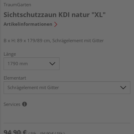
TraumGarten
Sichtschutzzaun KDI natur "XL"
Artikelinformationen
B x H: 89 x 179/89 cm, Schrägelement mit Gitter
Länge
Elementart
Services
94,90 €
/ Stk.
(94,90 € / Stk.)