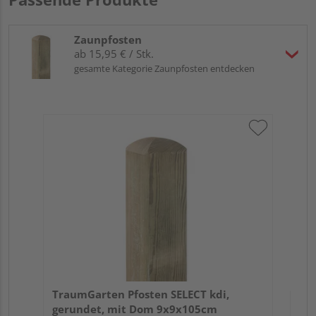
Zaunpfosten
ab 15,95 € / Stk.
gesamte Kategorie Zaunpfosten entdecken
Tr
zu
7x
TraumGarten Pfosten SELECT kdi,
gerundet, mit Dom 9x9x105cm