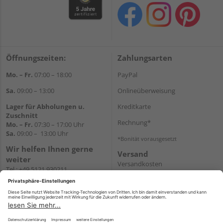
Öffnungszeiten:
Zahlungsarten
Mo. – Fr.
07:00 – 18:00
PayPal
Sa.
09:00 – 13:00
Onlineüberweisung
Lager für Abholungen u.
Kreditkarte
Zuschnitt
Rechnung*
Mo. – Fr.
07:30 – 17:00 Uhr
Sa.
09:00 – 13:00 Uhr
*Bonität vorausgesetzt
Wir helfen Ihnen gerne
Versand
weiter
Versandkosten
Tel.:
+49 5121 930211
E-Mail:
holzlandshop@holzland-
koester.de
Newsletter