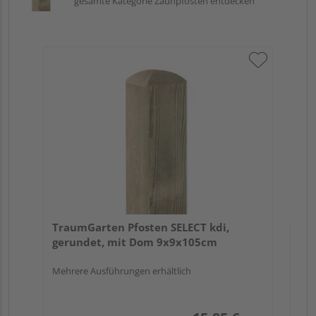
gesamte Kategorie Zaunpfosten entdecken
Tr
zu
7x
TraumGarten Pfosten SELECT kdi,
gerundet, mit Dom 9x9x105cm
Mehrere Ausführungen erhältlich