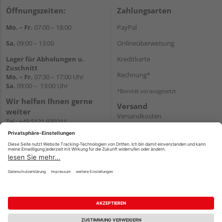
Öffnungszeiten:
Zahlungsarten
Mo. – Fr.
07:00 – 18:00
PayPal
Sa.
09:00 – 13:00
Onlineüberweisung
Lager für Abholungen u.
Kreditkarte
Zuschnitt
Rechnung*
Mo. – Fr.
07:30 – 17:00 Uhr
Sa.
09:00 – 13:00 Uhr
*Bonität vorausgesetzt
Wir helfen Ihnen gerne
Versand
weiter
Versandkosten
Tel.:
+49 5121 930211
E-Mail:
holzlandshop@holzland-
koester.de
Newsletter
Impressum
AGB
Widerruf
Datenschutz
Reservierungsbedingungen
Vertrag widerrufen