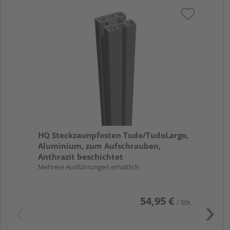
HQ
Al
Sil
Meh
HQ Steckzaunpfosten Tudo/TudoLargo,
Aluminium, zum Aufschrauben,
Anthrazit beschichtet
Mehrere Ausführungen erhältlich
54,95 €
/ Stk.