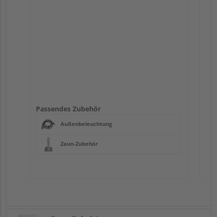
Pas
Passendes Zubehör
Außenbeleuchtung
Zaun-Zubehör