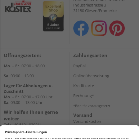
Industriestrasse 3
31180 Giesen/Emmerke
Öffnungszeiten:
Zahlungsarten
Mo. – Fr.
07:00 – 18:00
PayPal
Sa.
09:00 – 13:00
Onlineüberweisung
Lager für Abholungen u.
Kreditkarte
Zuschnitt
Rechnung*
Mo. – Fr.
07:30 – 17:00 Uhr
Sa.
09:00 – 13:00 Uhr
*Bonität vorausgesetzt
Wir helfen Ihnen gerne
Versand
weiter
Versandkosten
Tel.:
+49 5121 930211
E-Mail:
holzlandshop@holzland-
koester.de