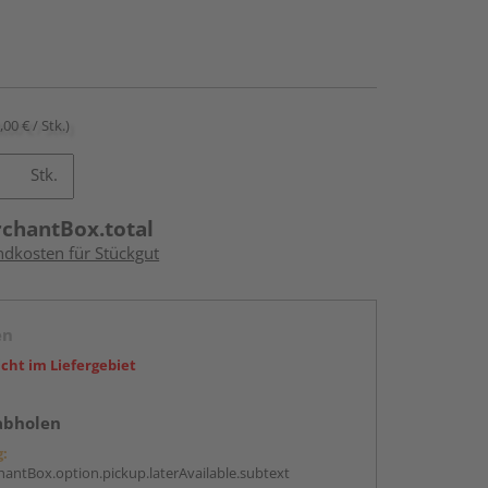
,00 € / Stk.)
Stk.
rchantBox.total
ndkosten für Stückgut
en
icht im Liefergebiet
abholen
g:
antBox.option.pickup.laterAvailable.subtext