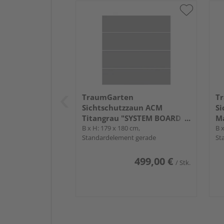
TraumGarten
T
Sichtschutzzaun ACM
Si
Titangrau "SYSTEM BOARD
M
XL"
B x H: 179 x 180 cm,
B x
Standardelement gerade
St
499,00 €
/ Stk.