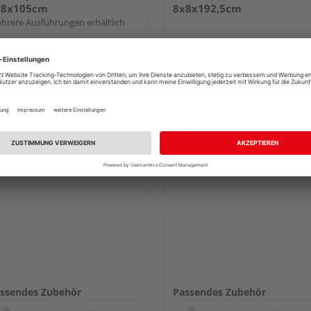
x8x105cm
8x8x192,5cm
hrere Ausführungen erhältlich
84,90 €
179,00 €
/ Stk.
/ 
ssendes Zubehör
Passendes Zubehör