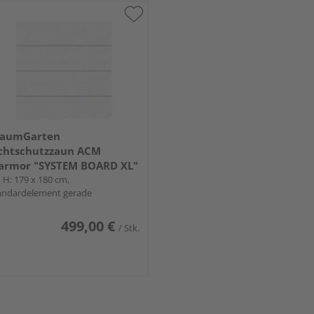
raumGarten
chtschutzzaun ACM
armor "SYSTEM BOARD XL"
 H: 179 x 180 cm,
andardelement gerade
499,00 €
/ Stk.