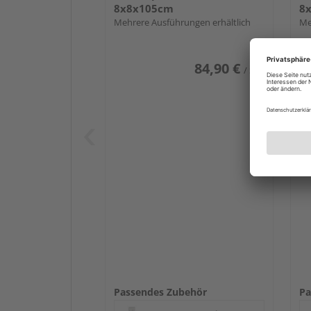
8x8x105cm
8
Mehrere Ausführungen erhältlich
Me
84,90 €
/ Stk.
Passendes Zubehör
Pa