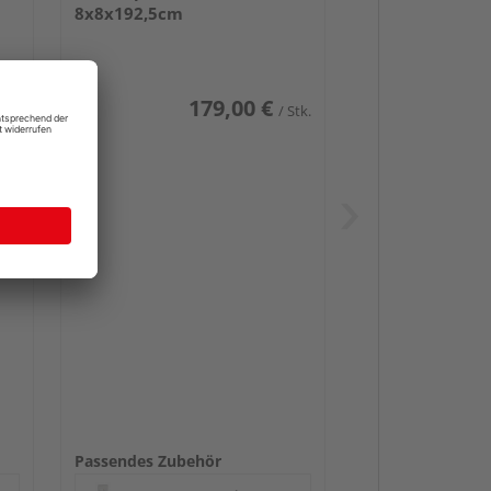
8x8x192,5cm
179,00 €
Stk.
/ Stk.
Passendes Zubehör