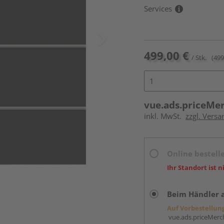
Services
499,00 €
/ Stk.
(499
vue.ads.priceMe
inkl. MwSt.
zzgl. Versa
Online bestell
Ihr Standort ist n
Beim Händler 
Auf Vorbestellun
vue.ads.priceMerch