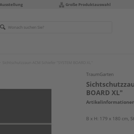
 Ausstellung
Große Produktauswahl
Sichtschutzzaun ACM Schiefer "SYSTEM BOARD XL"
TraumGarten
Sichtschutzza
BOARD XL"
Artikelinformatione
B x H: 179 x 180 cm, 