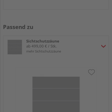
Passend zu
Sichtschutzzäune
ab 499,00 € / Stk.
mehr Sichtschutzzäune
Tr
Sc
B x