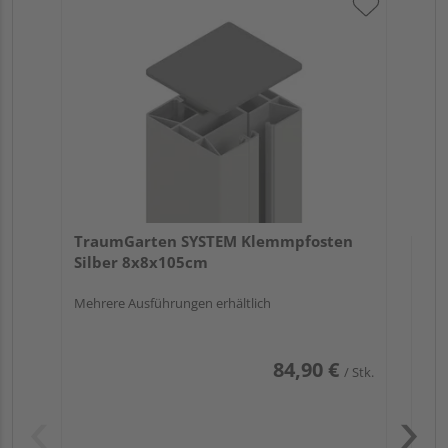
Tr
An
Meh
TraumGarten SYSTEM Klemmpfosten
Silber 8x8x105cm
Mehrere Ausführungen erhältlich
84,90 €
/ Stk.