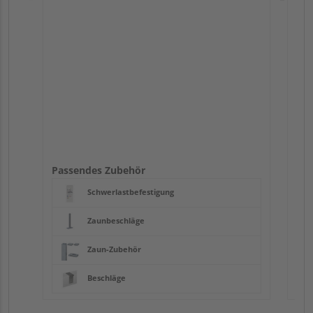
Pas
Passendes Zubehör
Schwerlastbefestigung
Zaunbeschläge
Zaun-Zubehör
Beschläge