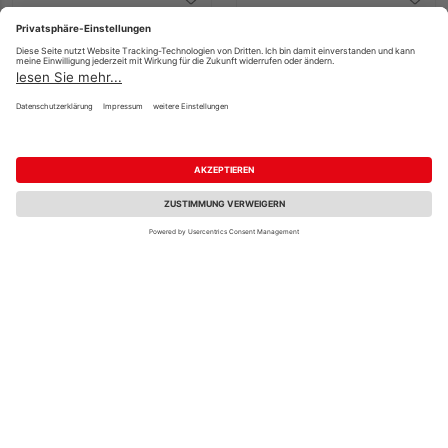
SWG Rundkopfstifte
SWG
0,9x11 Stahl
Tapetenleistenstifte
vermessingt (100
0,9x25 Stahl verzinkt
Stück) - 977 709 11 30
(50 Stück) - 977 025 80
3,19 €
3,99 €
/ Paket(e)
/ Paket(e)
Unsere Zertifizierungen und Partner