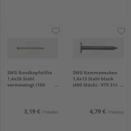
SWG Rundkopfstifte
SWG Kammzwecken
1,4x26 Stahl
1,4x13 Stahl blank
vermessingt (100
(400 Stück) - 979 314
Stück) - 977 714 26 30
13 30
3,19 €
4,79 €
/ Paket(e)
/ Paket(e)