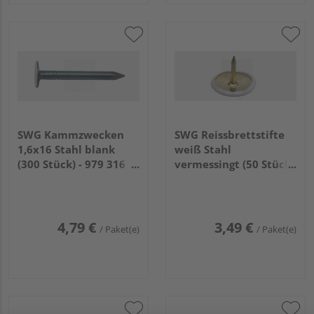
SWG Kammzwecken
SWG Reissbrettstifte
1,6x16 Stahl blank
weiß Stahl
(300 Stück) - 979 316
vermessingt (50 Stück)
16 30
- 977 050 2 80
4,79 €
3,49 €
/ Paket(e)
/ Paket(e)