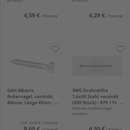
erhältlich
erhältlich
4,59 €
4,29 €
/ Paket(e)
/ Paket(e)
GAH Alberts
SWG Drahtstifte
Ankernagel, verzinkt,
1,6x30 Stahl verzinkt
Ø4mm, Länge 40mm,
(200 Stück) - 979 116
im Karton, verpackt à
30 30
Mehrere Ausführungen
erhältlich
250 St.
UVP
10,49 €
/ Paket(e)
9,65 €
4,59 €
/ Paket(e)
/ Paket(e)