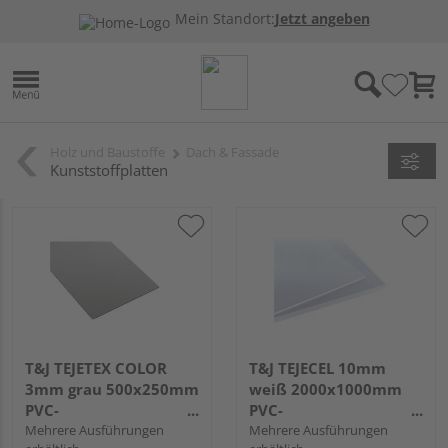
Mein Standort:
Jetzt angeben
Holz und Baustoffe
Dach & Fassade
Kunststoffplatten
T&J TEJETEX COLOR
T&J TEJECEL 10mm
3mm grau 500x250mm
weiß 2000x1000mm
PVC-
PVC-
Hartschaumplatten
Mehrere Ausführungen
Hartschaumplatten
Mehrere Ausführungen