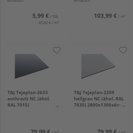
erhältlich
erhältlich
5,99 €
103,99 €
/ Stk.
/ m²
47,92 € / m²
T&J Tejeplan-2633
T&J Tejeplan-2209
anthrazit NC (ähnl.
hellgrau NC (ähnl. RAL
RAL 7015)
7035) 2800x1300x6mm
2800x1300x6mm
Schichtstoff HPL
Schichtstoff HPL
79,99 €
79,99 €
/ m²
/ m²