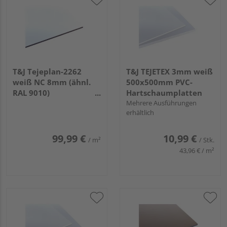
T&J Tejeplan-2262
T&J TEJETEX 3mm weiß
weiß NC 8mm (ähnl.
500x500mm PVC-
RAL 9010)
Hartschaumplatten
2800x1300x8mm
Mehrere Ausführungen
erhältlich
Schichtstoff HPL
99,99 €
10,99 €
/ m²
/ Stk.
43,96 € / m²