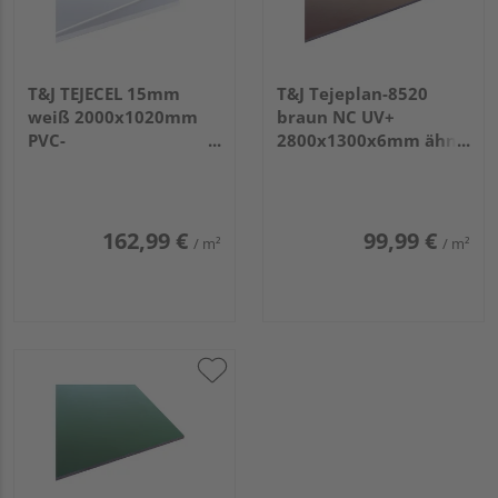
T&J TEJECEL 15mm
T&J Tejeplan-8520
weiß 2000x1020mm
braun NC UV+
PVC-
2800x1300x6mm ähnl.
Hartschaumplatten
RAL 8014 Schichtstoff
HPL
162,99 €
99,99 €
/ m²
/ m²