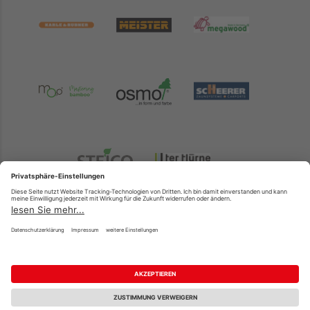
Holz Köster GmbH & Co. KG
Industriestrasse 3
31180 Giesen/Emmerke