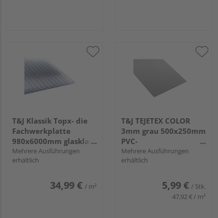
T&J Klassik Topx- die
T&J TEJETEX COLOR
Fachwerkplatte
3mm grau 500x250mm
980x6000mm glasklar
PVC-
16mm
Mehrere Ausführungen
Hartschaumplatten
Mehrere Ausführungen
erhältlich
erhältlich
34,99 €
5,99 €
/ m²
/ Stk.
47,92 € / m²