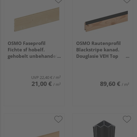
OSMO Faseprofil
OSMO Rautenprofil
Fichte sf hobelf.
Blackstripe kanad.
gehobelt unbehandelt
Douglasie VEH Top
19x146mm, 4,2m
gehobelt Feder
schwarz 27x96mm,
5,18m
UVP
22,40 €
/ m²
21,00 €
89,60 €
/ m²
/ m²