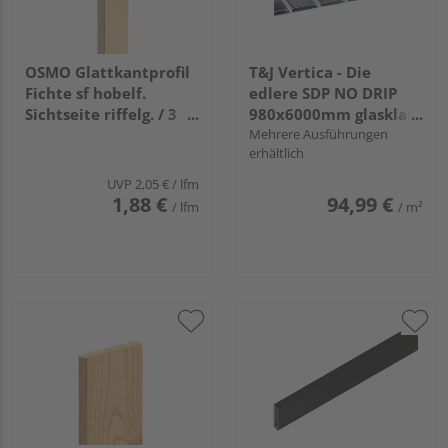
OSMO Glattkantprofil
T&J Vertica - Die
Fichte sf hobelf.
edlere SDP NO DRIP
Sichtseite riffelg. / 3
980x6000mm glasklar
Seiten gehobelt
16mm
Mehrere Ausführungen
erhältlich
unbehandelt
21x68mm, 4,8m
UVP
2,05 €
/ lfm
1,88 €
94,99 €
/ lfm
/ m²