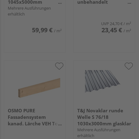
1045x5000mm
unbehandelt
LICHTGRAU Runde
Mehrere Ausführungen
26/13x146mm, 4,8m
erhältlich
Welle S76/18
UVP
24,70 €
/ m²
59,99 €
23,45 €
/ m²
/ m²
OSMO PURE
T&J Novaklar runde
Fassadensystem
Welle S 76/18
kanad. Lärche VEH Top
1030x3000mm glasklar
gehobelt unbehandelt
Mehrere Ausführungen
erhältlich
21x68mm, 4,88m