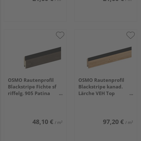
OSMO Rautenprofil
OSMO Rautenprofil
Blackstripe Fichte sf
Blackstripe kanad.
riffelg. 905 Patina
Lärche VEH Top
endbehandelt, Feder
gehobelt Feder
schwarz 21x96mm,
schwarz 27x96mm,
4,2m
4,27m
48,10 €
97,20 €
/ m²
/ m²