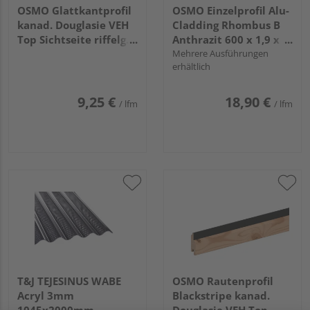
OSMO Glattkantprofil
OSMO Einzelprofil Alu-
kanad. Douglasie VEH
Cladding Rhombus B
Top Sichtseite riffelg. /
Anthrazit 600 x 1,9 x
3 Seiten gehobelt
9,8 cm
Mehrere Ausführungen
erhältlich
unbehandelt
21x143mm, 4,88m
9,25 €
18,90 €
/ lfm
/ lfm
T&J TEJESINUS WABE
OSMO Rautenprofil
Acryl 3mm
Blackstripe kanad.