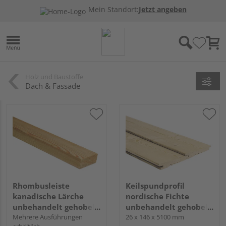
Mein Standort:
Jetzt angeben
Holz und Baustoffe
Dach & Fassade
Rhombusleiste
Keilspundprofil
kanadische Lärche
nordische Fichte
unbehandelt gehobelt
unbehandelt gehobelt
hobelfallend
Mehrere Ausführungen
u/s hobelfallend
26 x 146 x 5100 mm