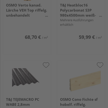
OSMO Verto kanad.
T&J Heatbloc16
Lärche VEH Top riffelg.
Polycarbonat S3P
unbehandelt
980x4500mm weiß-
21x68mm, 5,18m
OPAL 16mm
Mehrere Ausführungen
erhältlich
68,70 €
59,99 €
/ m²
/ m²
T&J TEJEMACRO PC
OSMO Cono Fichte sf
WABE 2,8mm
hobelf. riffelg.