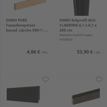
OSMO PURE
OSMO Eckprofil ALU-
Fassadensystem
CLADDING 6,1 x 6,1 x
kanad. Lärche VEH Top
200 cm
gehobelt unbehandelt
Mehrere Ausführungen
erhältlich
21x68mm, 5,18m
4,86 €
53,90 €
/ lfm
/ Stk.