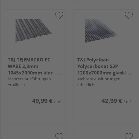
T&J TEJEMACRO PC
T&J Polyclear-
WABE 2,8mm
Polycarbonat S3P
1045x2000mm klar
1200x7000mm glasklar
Runde Welle S76/18
Mehrere Ausführungen
16mm
Mehrere Ausführungen
erhältlich
erhältlich
49,99 €
42,99 €
/ m²
/ m²