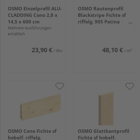
OSMO Einzelprofil ALU-
OSMO Rautenprofil
CLADDING Cono 2,8 x
Blackstripe Fichte sf
14,5 x 600 cm
riffelg. 905 Patina
Mehrere Ausführungen
endbehandelt, Feder
erhältlich
schwarz 21x96mm,
3,9m
23,90 €
48,10 €
/ lfm
/ m²
OSMO Cono Fichte sf
OSMO Glattkantprofil
hobelf. riffelg.
Fichte sf hobelf.