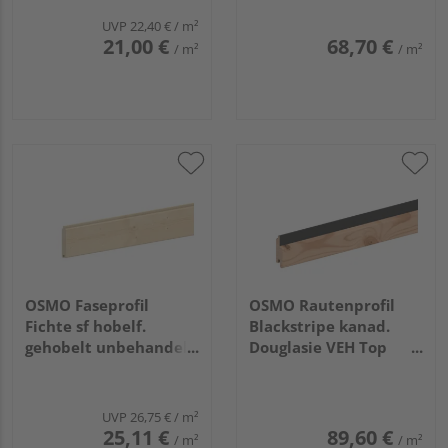
UVP
22,40 €
/ m²
21,00 €
68,70 €
/ m²
/ m²
OSMO Faseprofil
OSMO Rautenprofil
Fichte sf hobelf.
Blackstripe kanad.
gehobelt unbehandelt
Douglasie VEH Top
22x121mm, 4,2m
gehobelt Feder
schwarz 27x96mm,
3,05m
UVP
26,75 €
/ m²
25,11 €
89,60 €
/ m²
/ m²