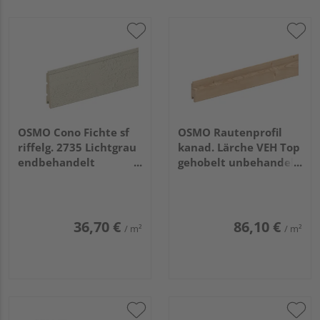
OSMO Cono Fichte sf
OSMO Rautenprofil
riffelg. 2735 Lichtgrau
kanad. Lärche VEH Top
endbehandelt
gehobelt unbehandelt
26/13x146mm, 5,4m
27x96mm, 3,66m
36,70 €
86,10 €
/ m²
/ m²