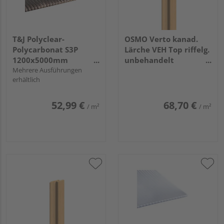
T&J Polyclear-
OSMO Verto kanad.
Polycarbonat S3P
Lärche VEH Top riffelg.
1200x5000mm
unbehandelt
BRONZE 16mm
Mehrere Ausführungen
21x68mm, 4,88m
erhältlich
52,99 €
68,70 €
/ m²
/ m²