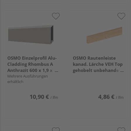
OSMO Einzelprofil Alu-
OSMO Rautenleiste
Cladding Rhombus A
kanad. Lärche VEH Top
Anthrazit 600 x 1,9 x
gehobelt unbehandelt
6,8 cm
Mehrere Ausführungen
21x68mm, 4,27m
erhältlich
10,90 €
4,86 €
/ lfm
/ lfm