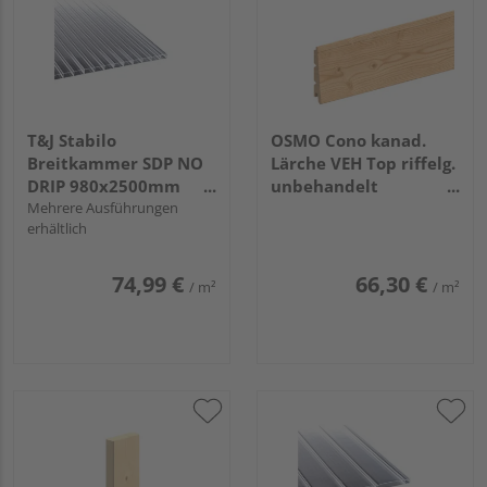
T&J Stabilo
OSMO Cono kanad.
Breitkammer SDP NO
Lärche VEH Top riffelg.
DRIP 980x2500mm
unbehandelt
glasklar 16mm
Mehrere Ausführungen
26/13x146mm, 4,27m
erhältlich
74,99 €
66,30 €
/ m²
/ m²