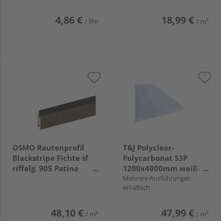
4,86 €
18,99 €
/ lfm
/ m²
OSMO Rautenprofil
T&J Polyclear-
Blackstripe Fichte sf
Polycarbonat S3P
riffelg. 905 Patina
1200x4000mm weiß-
endbehandelt, Feder
OPAL 16mm
Mehrere Ausführungen
erhältlich
schwarz 21x96mm,
5,1m
48,10 €
47,99 €
/ m²
/ m²