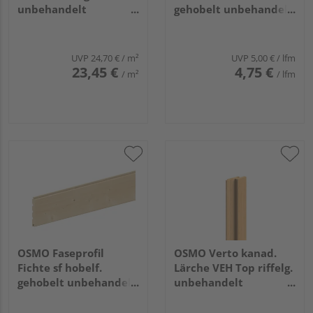
unbehandelt
gehobelt unbehandelt
26/13x146mm, 5,4m
26x140mm, 4,5m
UVP
24,70 €
/ m²
UVP
5,00 €
/ lfm
23,45 €
4,75 €
/ m²
/ lfm
OSMO Faseprofil
OSMO Verto kanad.
Fichte sf hobelf.
Lärche VEH Top riffelg.
gehobelt unbehandelt
unbehandelt
19x146mm, 4,5m
21x68mm, 4,27m