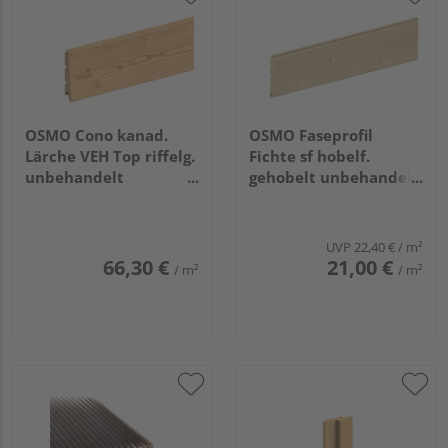
OSMO Cono kanad.
OSMO Faseprofil
Lärche VEH Top riffelg.
Fichte sf hobelf.
unbehandelt
gehobelt unbehandelt
26/13x146mm, 4,88m
19x146mm, 3m
UVP
22,40 €
/ m²
66,30 €
21,00 €
/ m²
/ m²