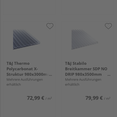
T&J Thermo
T&J Stabilo
Polycarbonat X-
Breitkammer SDP NO
Struktur 980x3000mm
DRIP 980x3500mm
glasklar 25mm
Mehrere Ausführungen
weiß-OPAL 16mm
Mehrere Ausführungen
erhältlich
erhältlich
72,99 €
79,99 €
/ m²
/ m²