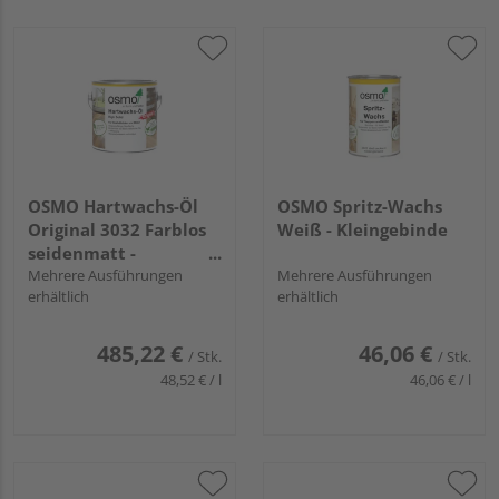
OSMO Hartwachs-Öl
OSMO Spritz-Wachs
Original 3032 Farblos
Weiß - Kleingebinde
seidenmatt -
Großgebinde
Mehrere Ausführungen
Mehrere Ausführungen
erhältlich
erhältlich
485,22 €
46,06 €
/ Stk.
/ Stk.
48,52 € / l
46,06 € / l