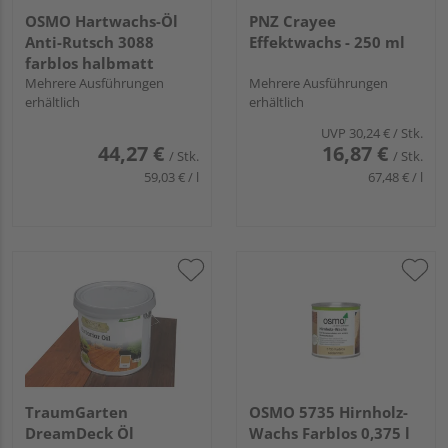
OSMO Hartwachs-Öl
PNZ Crayee
Anti-Rutsch 3088
Effektwachs - 250 ml
farblos halbmatt
Mehrere Ausführungen
Mehrere Ausführungen
erhältlich
erhältlich
UVP
30,24 €
/ Stk.
44,27 €
16,87 €
/ Stk.
/ Stk.
59,03 € / l
67,48 € / l
TraumGarten
OSMO 5735 Hirnholz-
DreamDeck Öl
Wachs Farblos 0,375 l