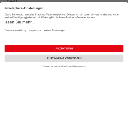
- 25 l
895,80 €
46,65 €
/ Stk.
/ Stk.
35,83 € / l
OSMO Spritz-Wachs
OSMO Spritz-Wachs
(R9) Anti-Rutsch 3009
Weiß - Großgebinde
Farblos - Kleingebinde
Mehrere Ausführungen
Mehrere Ausführungen
erhältlich
erhältlich