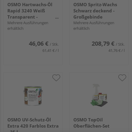
OSMO Hartwachs-Öl
OSMO Spritz-Wachs
Rapid 3240 Weiß
Schwarz deckend -
Transparent -
Großgebinde
Kleingebinde
Mehrere Ausführungen
Mehrere Ausführungen
erhältlich
erhältlich
46,06 €
208,79 €
/ Stk.
/ Stk.
61,41 € / l
41,76 € / l
OSMO UV-Schutz-Öl
OSMO TopOil
Extra 420 Farblos Extra
Oberflächen-Set