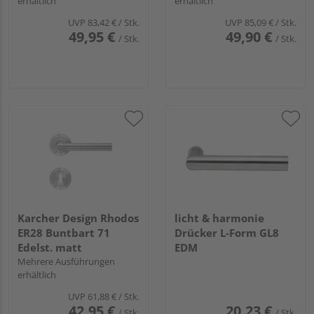
erhältlich
erhältlich
UVP
83,42 €
/ Stk.
UVP
85,09 €
/ Stk.
49,95 €
49,90 €
/ Stk.
/ Stk.
Karcher Design Rhodos
licht & harmonie
ER28 Buntbart 71
Drücker L-Form GL8
Edelst. matt
EDM
Mehrere Ausführungen
erhältlich
UVP
61,88 €
/ Stk.
42,95 €
20,23 €
/ Stk.
/ Stk.