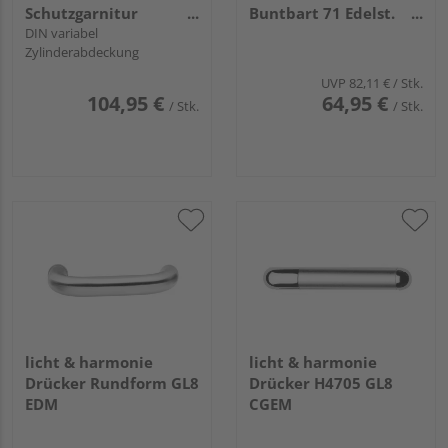
Schutzgarnitur
Buntbart 71 Edelst.
Edelstahl matt
DIN variabel
matt
Zylinderabdeckung
UVP
82,11 €
/ Stk.
104,95 €
64,95 €
/ Stk.
/ Stk.
licht & harmonie
licht & harmonie
Drücker Rundform GL8
Drücker H4705 GL8
EDM
CGEM