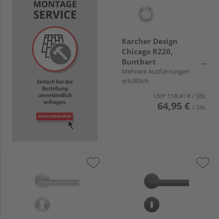
Karcher Design
Chicago R220,
Buntbart
Chrom/Chrommatt
Mehrere Ausführungen
erhältlich
UVP
118,41 €
/ Stk.
64,95 €
/ Stk.