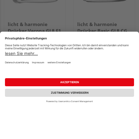
licht & harmonie
licht & harmonie
Drücker Verona GL8 F1
Drücker Basic GL8 CG
34,51 €
47,60 €
/ Stk.
/ Stk.