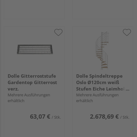
Dolle Gitterroststufe
Dolle Spindeltreppe
Gardentop Gitterrost
Oslo Ø120cm weiß
verz.
Stufen Eiche Leimholz
Mehrere Ausführungen
11 Stufen,
Mehrere Ausführungen
erhältlich
erhältlich
Geschosshöhe 252-
276cm
Kunststoffstäbe
63,07 €
2.678,69 €
/ Stk.
/ Stk.