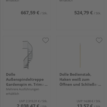
erhältlich
erhältlich
667,59 €
524,79 €
/ Stk.
/ Stk.
Dolle
Dolle Bedienstab,
Außenspindeltreppe
Haken weiß zum
Gardenspin m. Trimax-
Öffnen und Schließen
Stufen links- oder
Mehrere Ausführungen
von Bodentreppen
erhältlich
rechtslfd.
UVP
2.319,31 €
/ Stk.
UVP
14,88 €
/ Stk.
2.038,47 €
13,57 €
/ Stk.
/ Stk.