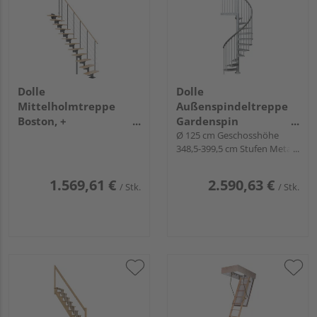
Dolle
Dolle
Mittelholmtreppe
Außenspindeltreppe
Boston, +
Gardenspin
Einzelstabgel., 11
links/rechtslfd.
Ø 125 cm Geschosshöhe
348,5-399,5 cm Stufen Metall
Stufen Buche Treppenl
feuerverz.
gerade Metallkomp
anthrazit
1.569,61 €
2.590,63 €
/ Stk.
/ Stk.