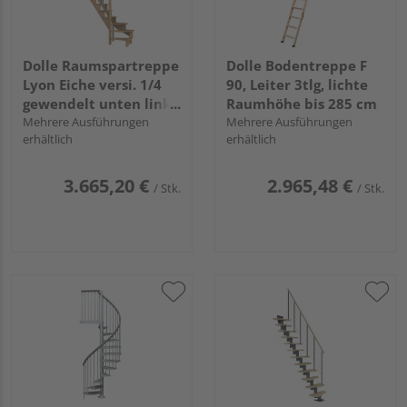
Dolle Raumspartreppe
Dolle Bodentreppe F
Lyon Eiche versi. 1/4
90, Leiter 3tlg, lichte
gewendelt unten links
Raumhöhe bis 285 cm
Metallstäbe B 65cm
Mehrere Ausführungen
Mehrere Ausführungen
erhältlich
erhältlich
GH bis 286 cm
3.665,20 €
2.965,48 €
/ Stk.
/ Stk.