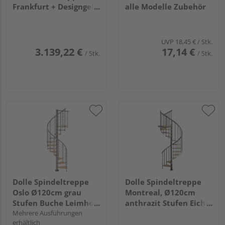
Frankfurt + Designgel,
alle Modelle Zubehör
75cm Treppenl gerade
11 Stufen Eiche geölt,
Metallkomp perlgrau
UVP
18,45 €
/ Stk.
3.139,22 €
17,14 €
/ Stk.
/ Stk.
Dolle Spindeltreppe
Dolle Spindeltreppe
Oslo Ø120cm grau
Montreal, Ø120cm
Stufen Buche Leimholz
anthrazit Stufen Eiche,
11 Stufen,
Mehrere Ausführungen
lackiert, Geschosshöhe
erhältlich
Geschosshöhe 252-
252-282, Einzelstab