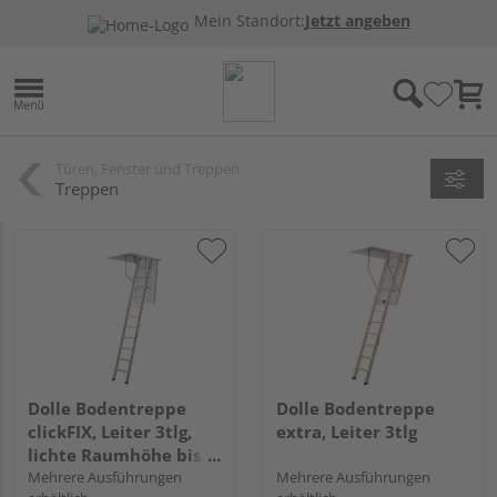
Mein Standort:
Jetzt angeben
Türen, Fenster und Treppen
Treppen
Dolle Bodentreppe
Dolle Bodentreppe
clickFIX, Leiter 3tlg,
extra, Leiter 3tlg
lichte Raumhöhe bis
274 cm
Mehrere Ausführungen
Mehrere Ausführungen