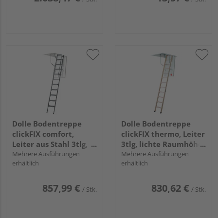
Dolle Bodentreppe
Dolle Bodentreppe
clickFIX comfort,
clickFIX thermo, Leiter
Leiter aus Stahl 3tlg,
3tlg, lichte Raumhöhe
lichte Raumhöhe bis
Mehrere Ausführungen
bis 274 cm
Mehrere Ausführungen
erhältlich
erhältlich
264 cm
857,99 €
830,62 €
/ Stk.
/ Stk.