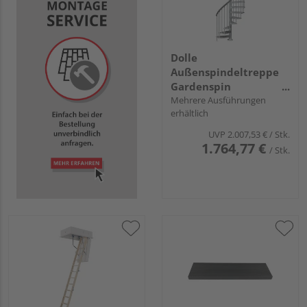
Dolle
Außenspindeltreppe
Gardenspin
links/rechtslfd.
Mehrere Ausführungen
erhältlich
UVP
2.007,53 €
/ Stk.
1.764,77 €
/ Stk.