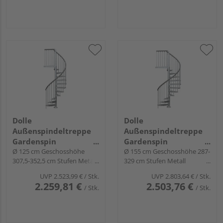
Dolle
Dolle
Außenspindeltreppe
Außenspindeltreppe
Gardenspin
Gardenspin
links/rechtslfd.
Ø 125 cm Geschosshöhe
links/rechtslfd.
Ø 155 cm Geschosshöhe 287-
307,5-352,5 cm Stufen Metall
329 cm Stufen Metall
feuerverz.
feuerverz.
UVP
2.523,99 €
/ Stk.
UVP
2.803,64 €
/ Stk.
2.259,81 €
2.503,76 €
/ Stk.
/ Stk.