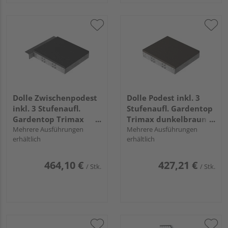
Dolle Zwischenpodest
Dolle Podest inkl. 3
inkl. 3 Stufenaufl.
Stufenaufl. Gardentop
Gardentop Trimax
Trimax dunkelbraun
anthrazit Rahmen
Mehrere Ausführungen
Rahmen Metall
Mehrere Ausführungen
erhältlich
erhältlich
Metall feuerverz.
feuerverz.
464,10 €
427,21 €
/ Stk.
/ Stk.