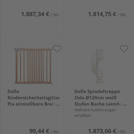
276cm Edelstahlstäbe
1.887,34 €
1.814,75 €
/ Stk.
/ Stk.
Dolle
Dolle Spindeltreppe
Kindersicherheitsgitter
Oslo Ø120cm weiß
Pia einstellbare Breite
Stufen Buche Leimholz
75,6-110,4cm Höhe
11 Stufen,
Mehrere Ausführungen
erhältlich
70cm Schwenkgitter
Geschosshöhe 252-
Massivholz lackiert
276cm
Kunststoffstäbe
90,44 €
1.873,06 €
/ Stk.
/ Stk.