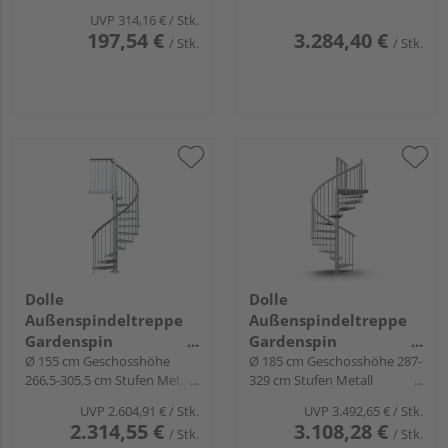
geölt, Metallkomp
UVP
314,16 €
/ Stk.
antrhazit
197,54 €
3.284,40 €
/ Stk.
/ Stk.
Dolle
Dolle
Außenspindeltreppe
Außenspindeltreppe
Gardenspin
Gardenspin
links/rechtslfd.
Ø 155 cm Geschosshöhe
links/rechtslfd.
Ø 185 cm Geschosshöhe 287-
266,5-305,5 cm Stufen Metall
329 cm Stufen Metall
feuerverz.
feuerverz.
UVP
2.604,91 €
/ Stk.
UVP
3.492,65 €
/ Stk.
2.314,55 €
3.108,28 €
/ Stk.
/ Stk.