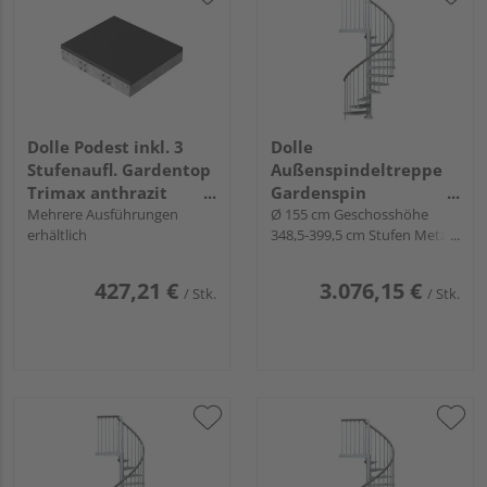
Dolle Podest inkl. 3
Dolle
Stufenaufl. Gardentop
Außenspindeltreppe
Trimax anthrazit
Gardenspin
Rahmen Metall
Mehrere Ausführungen
links/rechtslfd.
Ø 155 cm Geschosshöhe
erhältlich
348,5-399,5 cm Stufen Metall
feuerverz.
feuerverz.
427,21 €
3.076,15 €
/ Stk.
/ Stk.