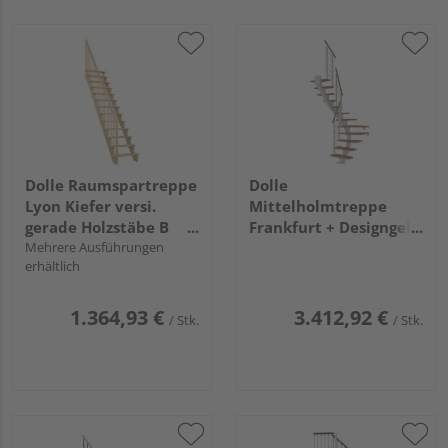
Dolle Raumspartreppe
Dolle
Lyon Kiefer versi.
Mittelholmtreppe
gerade Holzstäbe B
Frankfurt + Designgel,
65cm GH bis 286 cm
Mehrere Ausführungen
65cm Treppenl 1/2
erhältlich
gew. 12 Stufen Eiche
geölt, Metallkomp
weiß
1.364,93 €
3.412,92 €
/ Stk.
/ Stk.