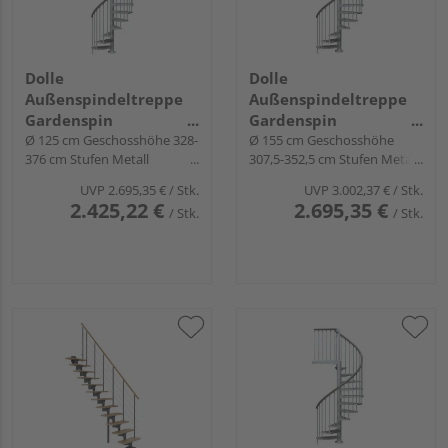
Dolle
Dolle
Außenspindeltreppe
Außenspindeltreppe
Gardenspin
Gardenspin
links/rechtslfd.
Ø 125 cm Geschosshöhe 328-
links/rechtslfd.
Ø 155 cm Geschosshöhe
376 cm Stufen Metall
307,5-352,5 cm Stufen Metall
feuerverz.
feuerverz.
UVP
2.695,35 €
/ Stk.
UVP
3.002,37 €
/ Stk.
2.425,22 €
2.695,35 €
/ Stk.
/ Stk.