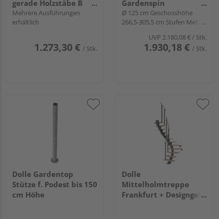
gerade Holzstäbe B
Gardenspin
65cm GH bis 286 cm
Mehrere Ausführungen
links/rechtslfd.
Ø 125 cm Geschosshöhe
erhältlich
266,5-305,5 cm Stufen Metall
feuerverz.
UVP
2.180,08 €
/ Stk.
1.273,30 €
1.930,18 €
/ Stk.
/ Stk.
Dolle Gardentop
Dolle
Stütze f. Podest bis 150
Mittelholmtreppe
cm Höhe
Frankfurt + Designgel,
65cm Treppenl 1/2
gew. 11 Stufen Eiche