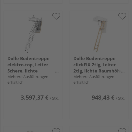
Dolle Bodentreppe
Dolle Bodentreppe
elektro-top, Leiter
clickFIX 2tlg, Leiter
Schere, lichte
2tlg, lichte Raumhöhe
Raumhöhe 240 - 280
Mehrere Ausführungen
bis 272 cm
Mehrere Ausführungen
erhältlich
erhältlich
cm
3.597,37 €
948,43 €
/ Stk.
/ Stk.