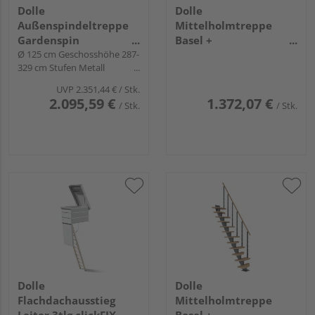
Dolle
Dolle
Außenspindeltreppe
Mittelholmtreppe
Gardenspin
Basel +
links/rechtslfd.
Ø 125 cm Geschosshöhe 287-
Edelstahlgeländer 11
329 cm Stufen Metall
Stufen Ahorn,
feuerverz.
Metallkomp anthrazit
UVP
2.351,44 €
/ Stk.
2.095,59 €
1.372,07 €
/ Stk.
/ Stk.
Dolle
Dolle
Flachdachausstieg
Mittelholmtreppe