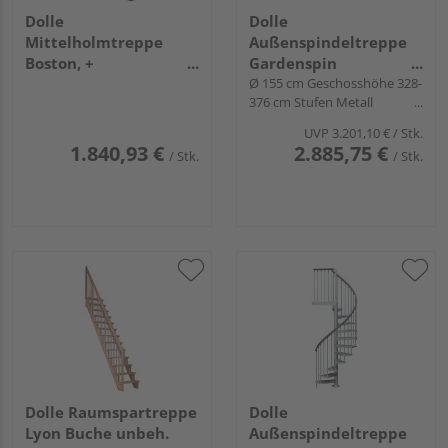
Dolle
Dolle
Mittelholmtreppe
Außenspindeltreppe
Boston, +
Gardenspin
Einzelstabgel., 11
links/rechtslfd.
Ø 155 cm Geschosshöhe 328-
376 cm Stufen Metall
Stufen Eiche Treppenl
feuerverz.
gerade Metallkomp
UVP
3.201,10 €
/ Stk.
anthrazit
1.840,93 €
2.885,75 €
/ Stk.
/ Stk.
Dolle Raumspartreppe
Dolle
Lyon Buche unbeh.
Außenspindeltreppe