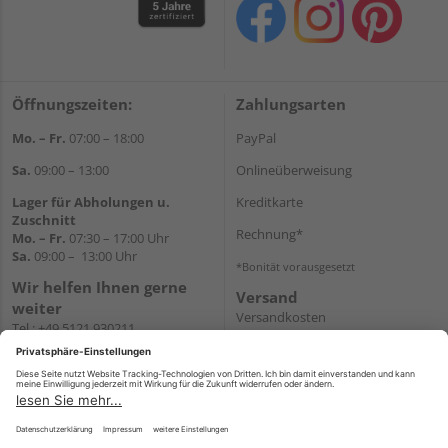
Öffnungszeiten:
Zahlungsarten
Mo. – Fr.
07:00 – 18:00
PayPal
Sa.
09:00 – 13:00
Onlineüberweisung
Lager für Abholungen u.
Kreditkarte
Zuschnitt
Rechnung*
Mo. – Fr.
07:30 – 17:00 Uhr
Sa.
09:00 – 13:00 Uhr
*Bonität vorausgesetzt
Wir helfen Ihnen gerne
Versand
weiter
Versandkosten
Tel.:
+49 5121 930211
E-Mail:
holzlandshop@holzland-
koester.de
Newsletter