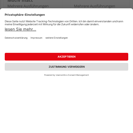
Motiv matt
Mehrere Ausführungen
Mehrere Ausführungen
erhältlich
erhältlich
365,33 €
410,55 €
/ Stk.
/ Stk.
Fachberatung
licht & harmonie
licht & harmonie
Glasschiebetür
Ganzglastür Corteo auf
Satinato
Satinato
Mehrere Ausführungen
Mehrere Ausführungen
erhältlich
erhältlich