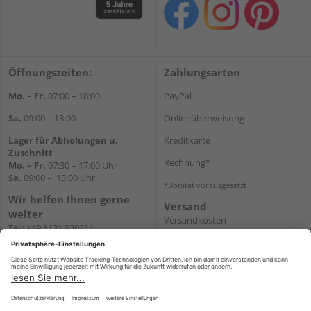
Öffnungszeiten:
Zahlungsarten
Mo. – Fr.
07:00 – 18:00
PayPal
Sa.
09:00 – 13:00
Onlineüberweisung
Lager für Abholungen u.
Kreditkarte
Zuschnitt
Rechnung*
Mo. – Fr.
07:30 – 17:00 Uhr
Sa.
09:00 – 13:00 Uhr
*Bonität vorausgesetzt
Wir helfen Ihnen gerne
Versand
weiter
Versandkosten
Tel.:
+49 5121 930211
E-Mail:
holzlandshop@holzland-
koester.de
Newsletter