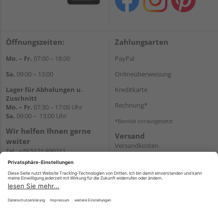
Öffnungszeiten:
Zahlungsarten
Mo. – Fr.
07:00 – 18:00
PayPal
Sa.
09:00 – 13:00
Onlineüberweisung
Lager für Abholungen u.
Kreditkarte
Zuschnitt
Rechnung*
Mo. – Fr.
07:30 – 17:00 Uhr
Sa.
09:00 – 13:00 Uhr
*Bonität vorausgesetzt
Wir helfen Ihnen gerne
Versand
weiter
Versandkosten
Tel.:
+49 5121 930211
E-Mail:
holzlandshop@holzland-
koester.de
Newsletter