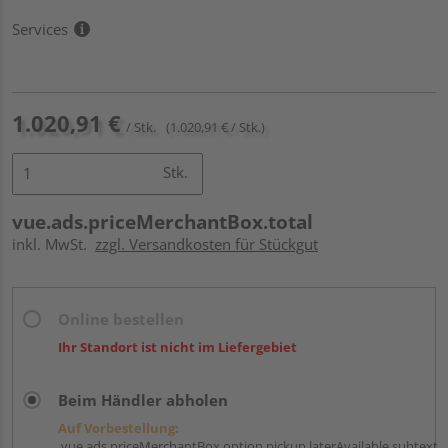
Services
1.020,91 €
/ Stk.
(1.020,91 € / Stk.)
Stk.
vue.ads.priceMerchantBox.total
inkl. MwSt.
zzgl. Versandkosten für Stückgut
Online bestellen
Ihr Standort ist nicht im Liefergebiet
Beim Händler abholen
Auf Vorbestellung:
vue.ads.priceMerchantBox.option.pickup.laterAvailable.subtext