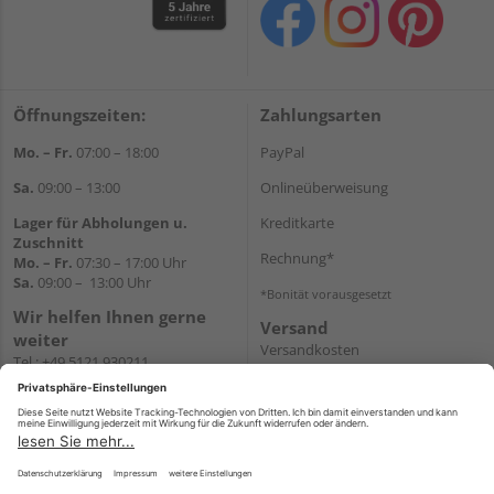
Öffnungszeiten:
Zahlungsarten
Mo. – Fr.
07:00 – 18:00
PayPal
Sa.
09:00 – 13:00
Onlineüberweisung
Lager für Abholungen u.
Kreditkarte
Zuschnitt
Rechnung*
Mo. – Fr.
07:30 – 17:00 Uhr
Sa.
09:00 – 13:00 Uhr
*Bonität vorausgesetzt
Wir helfen Ihnen gerne
Versand
weiter
Versandkosten
Tel.:
+49 5121 930211
E-Mail:
holzlandshop@holzland-
koester.de
Newsletter