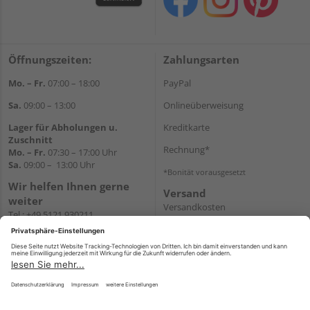
Öffnungszeiten:
Zahlungsarten
Mo. – Fr.
07:00 – 18:00
PayPal
Sa.
09:00 – 13:00
Onlineüberweisung
Lager für Abholungen u.
Kreditkarte
Zuschnitt
Rechnung*
Mo. – Fr.
07:30 – 17:00 Uhr
Sa.
09:00 – 13:00 Uhr
*Bonität vorausgesetzt
Wir helfen Ihnen gerne
Versand
weiter
Versandkosten
Tel.:
+49 5121 930211
E-Mail:
holzlandshop@holzland-
koester.de
Newsletter