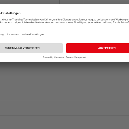
Auf Vorbestellun
vue.ads.priceMerch
Komplettangebot an