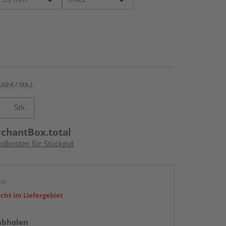
,69 € / Stk.)
Stk.
rchantBox.total
ndkosten für Stückgut
en
icht im Liefergebiet
abholen