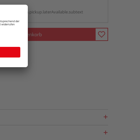
g:
antBox.option.pickup.laterAvailable.subtext
In den Warenkorb
fragen