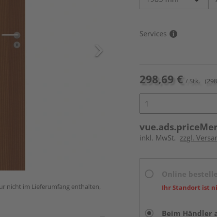
Services
298,69 €
/ Stk.
(298
vue.ads.priceMe
inkl. MwSt.
zzgl. Versa
Online bestell
ur nicht im Lieferumfang enthalten,
Ihr Standort ist n
Beim Händler 