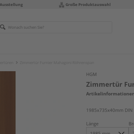
 Ausstellung
Große Produktauswahl
ertüren
Zimmertür Furnier Mahagoni Röhrenspan
HGM
Zimmertür Fu
Artikelinformatione
1985x735x40mm DIN l
Länge
Br