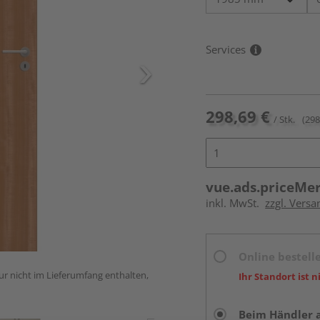
Services
298,69 €
/ Stk.
(298
vue.ads.priceMe
inkl. MwSt.
zzgl. Versa
Online bestell
ur nicht im Lieferumfang enthalten,
Ihr Standort ist n
Beim Händler 