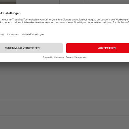
Auf Vorbestellun
vue.ads.priceMerch
Komplettangebot an