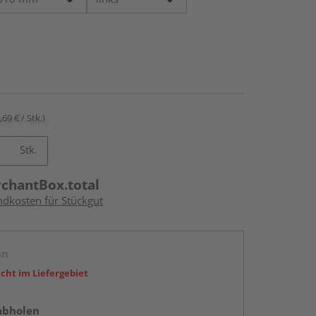
,69 € / Stk.)
Stk.
rchantBox.total
ndkosten für Stückgut
en
icht im Liefergebiet
abholen