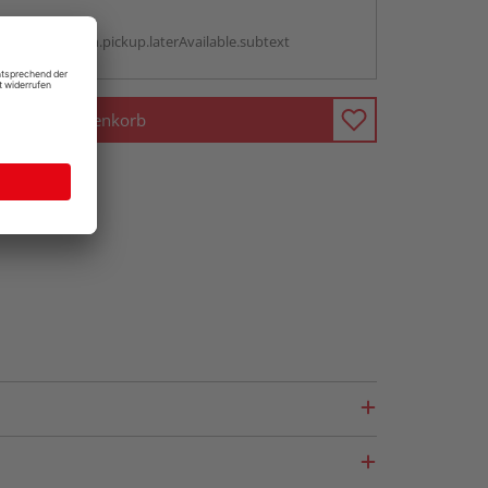
g:
antBox.option.pickup.laterAvailable.subtext
In den Warenkorb
fragen