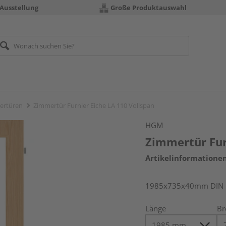
 Ausstellung
Große Produktauswahl
ertüren
Zimmertür Furnier Eiche LA 110 Vollspan
HGM
Zimmertür Fur
Artikelinformatione
1985x735x40mm DIN r
Länge
Br