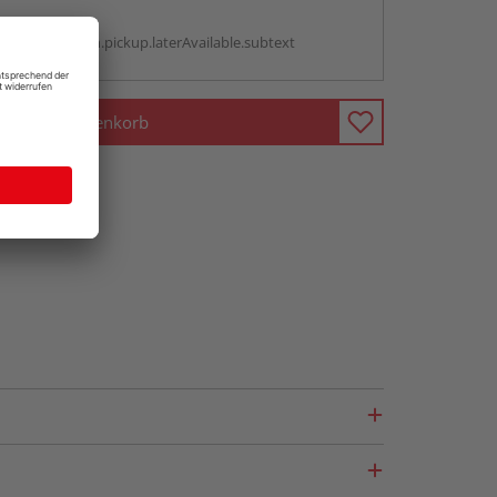
g:
antBox.option.pickup.laterAvailable.subtext
In den Warenkorb
fragen