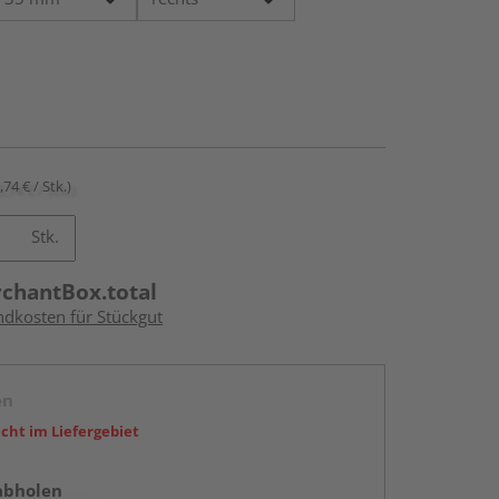
,74 € / Stk.)
Stk.
rchantBox.total
ndkosten für Stückgut
en
icht im Liefergebiet
abholen