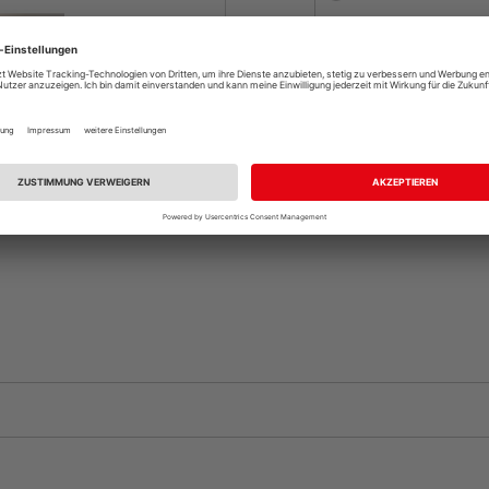
Auf Vorbestellun
vue.ads.priceMerch
Komplettangebot an