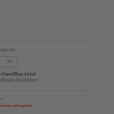
,03 € / Stk.)
Stk.
rchantBox.total
ndkosten für Stückgut
en
icht im Liefergebiet