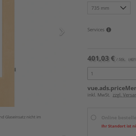
Services
401,03 €
/ Stk.
(401
vue.ads.priceMe
inkl. MwSt.
zzgl. Versa
und Glaseinsatz nicht im
Online bestell
Ihr Standort ist n