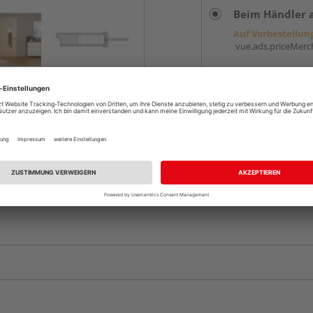
Beim Händler 
Auf Vorbestellun
vue.ads.priceMerch
Komplettangebot an