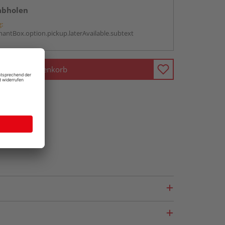
abholen
g:
antBox.option.pickup.laterAvailable.subtext
In den Warenkorb
fragen