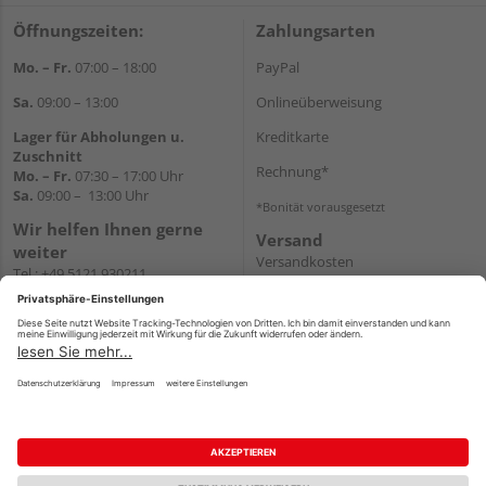
Öffnungszeiten:
Zahlungsarten
Mo. – Fr.
07:00 – 18:00
PayPal
Sa.
09:00 – 13:00
Onlineüberweisung
Lager für Abholungen u.
Kreditkarte
Zuschnitt
Rechnung*
Mo. – Fr.
07:30 – 17:00 Uhr
Sa.
09:00 – 13:00 Uhr
*Bonität vorausgesetzt
Wir helfen Ihnen gerne
Versand
weiter
Versandkosten
Tel.:
+49 5121 930211
E-Mail:
holzlandshop@holzland-
koester.de
Newsletter
Impressum
AGB
Widerruf
Datenschutz
Reservierungsbedingungen
Vertrag widerrufen