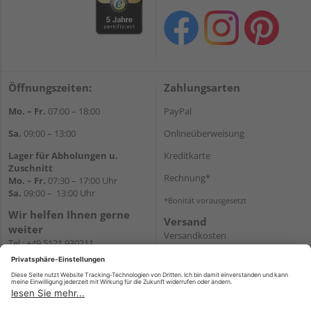
Öffnungszeiten:
Zahlungsarten
Mo. – Fr.
07:00 – 18:00
PayPal
Sa.
09:00 – 13:00
Onlineüberweisung
Lager für Abholungen u.
Kreditkarte
Zuschnitt
Rechnung*
Mo. – Fr.
07:30 – 17:00 Uhr
Sa.
09:00 – 13:00 Uhr
*Bonität vorausgesetzt
Wir helfen Ihnen gerne
Versand
weiter
Versandkosten
Tel.:
+49 5121 930211
E-Mail:
holzlandshop@holzland-
koester.de
Newsletter