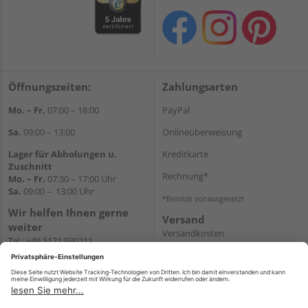
Öffnungszeiten:
Zahlungsarten
Mo. – Fr.
07:00 – 18:00
PayPal
Sa.
09:00 – 13:00
Onlineüberweisung
Lager für Abholungen u.
Kreditkarte
Zuschnitt
Rechnung*
Mo. – Fr.
07:30 – 17:00 Uhr
Sa.
09:00 – 13:00 Uhr
*Bonität vorausgesetzt
Wir helfen Ihnen gerne
Versand
weiter
Versandkosten
Tel.:
+49 5121 930211
E-Mail:
holzlandshop@holzland-
koester.de
Newsletter