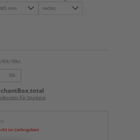
,76 € / Stk.)
Stk.
rchantBox.total
ndkosten für Stückgut
en
icht im Liefergebiet