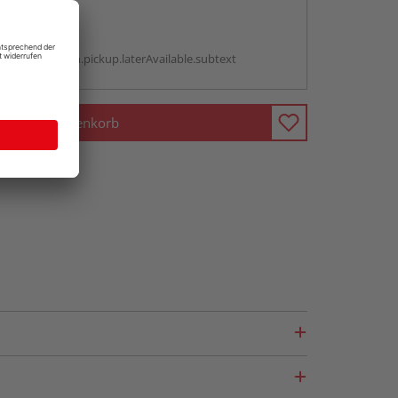
abholen
g:
antBox.option.pickup.laterAvailable.subtext
In den Warenkorb
fragen