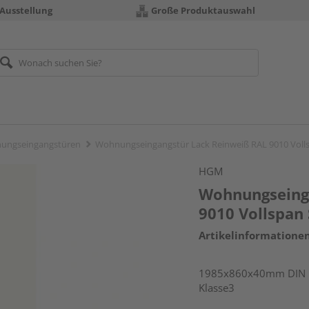
 Ausstellung
Große Produktauswahl
ungseingangstüren
Wohnungseingangstür Lack Reinweiß RAL 9010 Voll
HGM
Wohnungseing
9010 Vollspan
Artikelinformatione
1985x860x40mm DIN li
Klasse3