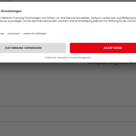
Beim Händler 
Auf Vorbestellun
vue.ads.priceMerch
Komplettangebot an