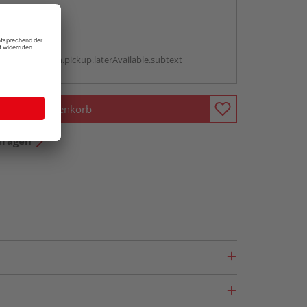
abholen
g:
antBox.option.pickup.laterAvailable.subtext
In den Warenkorb
fragen