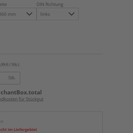
eite
DIN Richtung
,99 € / Stk.)
Stk.
rchantBox.total
ndkosten für Stückgut
en
icht im Liefergebiet