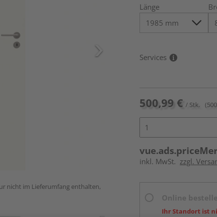
Länge
Br
Services
500,99 €
/ Stk.
(500
vue.ads.priceMe
inkl. MwSt.
zzgl. Versa
ur nicht im Lieferumfang enthalten,
Online bestell
Ihr Standort ist n