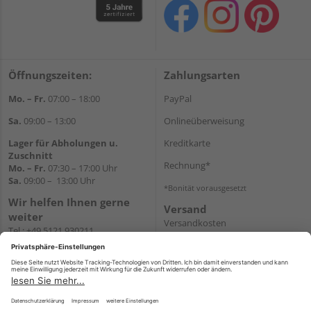
Öffnungszeiten:
Zahlungsarten
Mo. – Fr.
07:00 – 18:00
PayPal
Sa.
09:00 – 13:00
Onlineüberweisung
Lager für Abholungen u.
Kreditkarte
Zuschnitt
Rechnung*
Mo. – Fr.
07:30 – 17:00 Uhr
Sa.
09:00 – 13:00 Uhr
*Bonität vorausgesetzt
Wir helfen Ihnen gerne
Versand
weiter
Versandkosten
Tel.:
+49 5121 930211
E-Mail:
holzlandshop@holzland-
koester.de
Newsletter