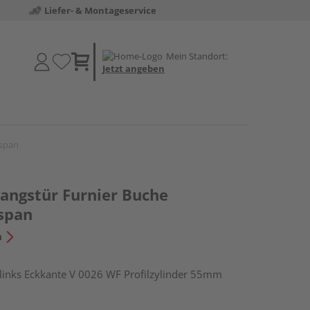
Liefer- & Montageservice
Mein Standort:
Jetzt angeben
lspan
ngstür Furnier Buche
span
n
nks Eckkante V 0026 WF Profilzylinder 55mm