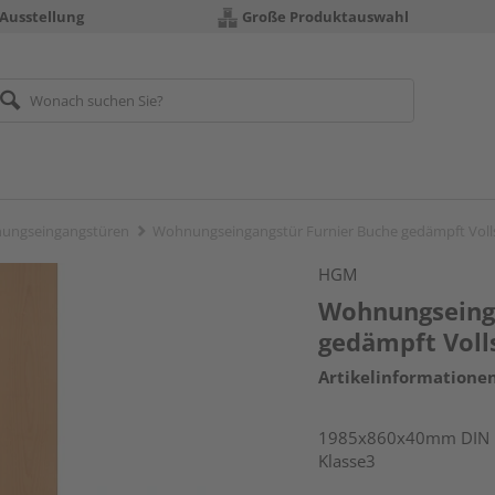
 Ausstellung
Große Produktauswahl
ungseingangstüren
Wohnungseingangstür Furnier Buche gedämpft Vol
HGM
Wohnungseinga
gedämpft Voll
Artikelinformatione
1985x860x40mm DIN li
Klasse3