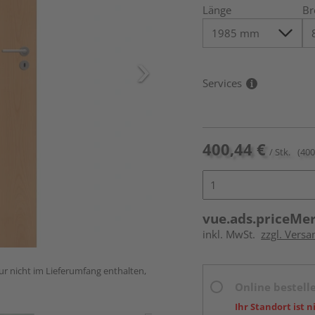
Länge
Br
Services
400,44 €
/ Stk.
(400
vue.ads.priceMe
inkl. MwSt.
zzgl. Versa
ur nicht im Lieferumfang enthalten,
Online bestell
Ihr Standort ist n