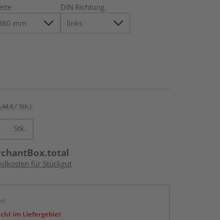
eite
DIN Richtung
,44 € / Stk.)
Stk.
rchantBox.total
ndkosten für Stückgut
en
icht im Liefergebiet