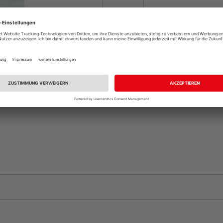
Beim Händler 
Auf Vorbestellun
vue.ads.priceMerch
Komplettangebot an