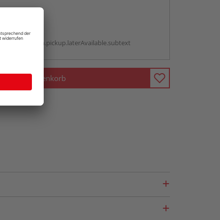
abholen
g:
antBox.option.pickup.laterAvailable.subtext
In den Warenkorb
fragen