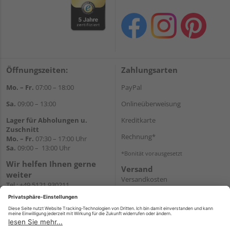
Öffnungszeiten:
Zahlungsarten
Mo. – Fr.
07:00 – 18:00
PayPal
Sa.
09:00 – 13:00
Onlineüberweisung
Lager für Abholungen u.
Kreditkarte
Zuschnitt
Rechnung*
Mo. – Fr.
07:30 – 17:00 Uhr
Sa.
09:00 – 13:00 Uhr
*Bonität vorausgesetzt
Wir helfen Ihnen gerne
Versand
weiter
Versandkosten
Tel.:
+49 5121 930211
E-Mail:
holzlandshop@holzland-
koester.de
Newsletter