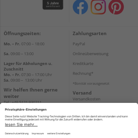
Öffnungszeiten:
Zahlungsarten
Mo. – Fr.
07:00 – 18:00
PayPal
Sa.
09:00 – 13:00
Onlineüberweisung
Lager für Abholungen u.
Kreditkarte
Zuschnitt
Rechnung*
Mo. – Fr.
07:30 – 17:00 Uhr
Sa.
09:00 – 13:00 Uhr
*Bonität vorausgesetzt
Wir helfen Ihnen gerne
Versand
weiter
Versandkosten
Tel.:
+49 5121 930211
E-Mail:
holzlandshop@holzland-
koester.de
Newsletter