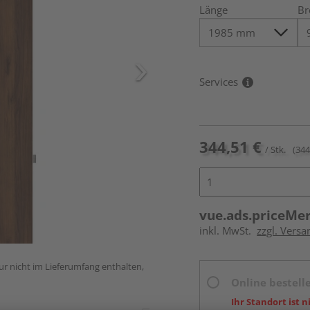
Länge
Br
Services
344,51 €
/ Stk.
(344
vue.ads.priceMe
inkl. MwSt.
zzgl. Versa
ur nicht im Lieferumfang enthalten,
Online bestell
Ihr Standort ist n