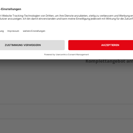
Beim Händler 
Auf Vorbestellun
vue.ads.priceMerch
Komplettangebot an