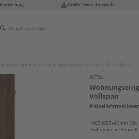
 Ausstellung
Große Produktauswahl
ungseingangstüren
Wohnungseingangstür CPL Nuss Effekt Vollspan
ASTRA
Wohnungseinga
Vollspan
Artikelinformatione
1985x985x40mm DIN r
Profilzylinder 55mm K