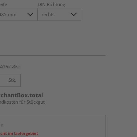
eite
DIN Richtung
,51 € / Stk.)
Stk.
rchantBox.total
ndkosten für Stückgut
en
icht im Liefergebiet