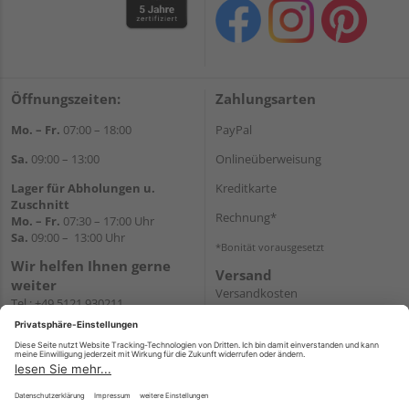
Öffnungszeiten:
Zahlungsarten
Mo. – Fr.
07:00 – 18:00
PayPal
Sa.
09:00 – 13:00
Onlineüberweisung
Lager für Abholungen u.
Kreditkarte
Zuschnitt
Rechnung*
Mo. – Fr.
07:30 – 17:00 Uhr
Sa.
09:00 – 13:00 Uhr
*Bonität vorausgesetzt
Wir helfen Ihnen gerne
Versand
weiter
Versandkosten
Tel.:
+49 5121 930211
E-Mail:
holzlandshop@holzland-
koester.de
Newsletter