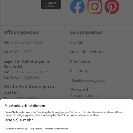
Öffnungszeiten:
Zahlungsarten
Mo. – Fr.
07:00 – 18:00
PayPal
Sa.
09:00 – 13:00
Onlineüberweisung
Lager für Abholungen u.
Kreditkarte
Zuschnitt
Rechnung*
Mo. – Fr.
07:30 – 17:00 Uhr
Sa.
09:00 – 13:00 Uhr
*Bonität vorausgesetzt
Wir helfen Ihnen gerne
Versand
weiter
Versandkosten
Tel.:
+49 5121 930211
E-Mail:
holzlandshop@holzland-
koester.de
Newsletter