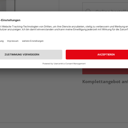
Online bestell
Ihr Standort ist n
Beim Händler 
Auf Vorbestellun
vue.ads.priceMerch
Komplettangebot an