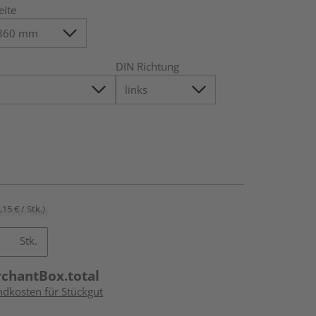
eite
DIN Richtung
,15 € / Stk.)
Stk.
rchantBox.total
ndkosten für Stückgut