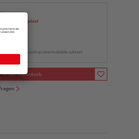
en
icht im Liefergebiet
abholen
g:
antBox.option.pickup.laterAvailable.subtext
In den Warenkorb
fragen