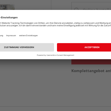
Online bestell
Ihr Standort ist n
Beim Händler 
Auf Vorbestellun
vue.ads.priceMerch
Komplettangebot an