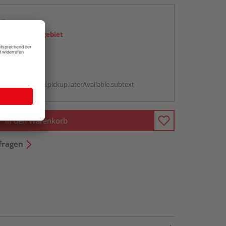
en
icht im Liefergebiet
abholen
g:
antBox.option.pickup.laterAvailable.subtext
In den Warenkorb
fragen