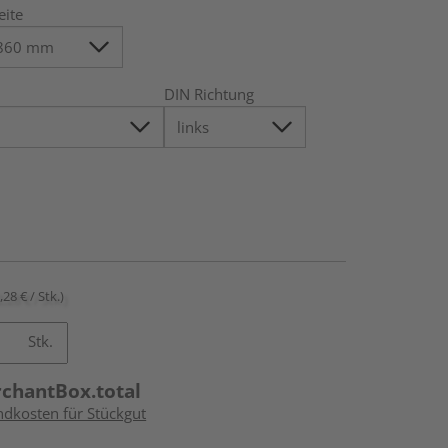
eite
DIN Richtung
,28 € / Stk.)
Stk.
rchantBox.total
ndkosten für Stückgut